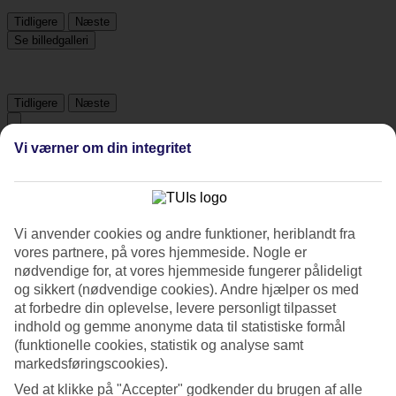
Tidligere
Næste
Se billedgalleri
Tidligere
Næste
Vi værner om din integritet
Tripadvisor
4.1/5
Vi anvender cookies og andre funktioner, heriblandt fra
Vurdering af
4.1 / 5
fra
218 anmeldelser
vores partnere, på vores hjemmeside. Nogle er
nødvendige for, at vores hjemmeside fungerer pålideligt
Renlighed
4.4/5
og sikkert (nødvendige cookies). Andre hjælper os med
Beliggenhed
at forbedre din oplevelse, levere personligt tilpasset
3.9/5
indhold og gemme anonyme data til statistiske formål
Værelserne
(funktionelle cookies, statistik og analyse samt
4.2/5
markedsføringscookies).
Service
4.3/5
Ved at klikke på "Accepter" godkender du brugen af alle