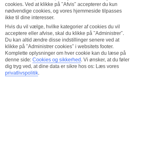
Søvnkvalitet
cookies. Ved at klikke på "Afvis" accepterer du kun
4.3/5
nødvendige cookies, og vores hjemmeside tilpasses
Standard
ikke til dine interesser.
4.1/5
Hvis du vil vælge, hvilke kategorier af cookies du vil
Om hotellet
acceptere eller afvise, skal du klikke på "Administrer".
Du kan altid ændre disse indstillinger senere ved at
3*
klikke på "Administrer cookies" i websitets footer.
Officiel kategori
Komplette oplysninger om hver cookie kan du læse på
denne side:
Cookies og sikkerhed
.
Vi ønsker, at du føler
Farverigt hotel i München
dig tryg ved, at dine data er sikre hos os: Læs vores
privatlivspolitik
.
Leonardo Hotel Munich City South har en gennemtænkt design
med mange farver og unikke detaljer. Her bor du i et roligt område
et stykke fra det centrale München og tæt på offentlige
transportmidler. På hotellet er der restaurant og bar.
Lige udenfor hotellet er der en busholdeplads. Det tager cirka 20
minutter med kollektiv trafik ind til München centrum.
På hotellet er der:
WiFi
24-timers reception