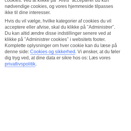
cookies. Ved at klikke på "Afvis" accepterer du kun
Søvnkvalitet
nødvendige cookies, og vores hjemmeside tilpasses
3.6/5
Standard
ikke til dine interesser.
3.6/5
Hvis du vil vælge, hvilke kategorier af cookies du vil
acceptere eller afvise, skal du klikke på "Administrer".
Om hotellet
Du kan altid ændre disse indstillinger senere ved at
klikke på "Administrer cookies" i websitets footer.
4*
Komplette oplysninger om hver cookie kan du læse på
Officiel kategori
denne side:
Cookies og sikkerhed
.
Vi ønsker, at du føler
dig tryg ved, at dine data er sikre hos os: Læs vores
Central beliggenhed nær Karlsplatz-torvet
privatlivspolitik
.
Leonardo Hotel München City Center har moderne værelser og en
central beliggenhed nær Karlsplatz-torvet og Marienplatz i
München. Ikke langt fra hotellet ligger den frodige bypark Alter
Botanischer Garten og på hotellet er der morgenmadslokale og bar.
Vil du rundt med lokal trafik er den nærmeste sporvognsholdeplads
Hauptbahnhof Süd.
På hotellet er der:
24-timers reception
WiFi