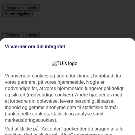
Tidligere
Næste
Se billedgalleri
Tidligere
Næste
Vi værner om din integritet
Tripadvisor
3.5/5
Vi anvender cookies og andre funktioner, heriblandt fra
vores partnere, på vores hjemmeside. Nogle er
Vurdering af
3.5 / 5
fra
702 anmeldelser
nødvendige for, at vores hjemmeside fungerer pålideligt
Renlighed
og sikkert (nødvendige cookies). Andre hjælper os med
4/5
at forbedre din oplevelse, levere personligt tilpasset
Beliggenhed
indhold og gemme anonyme data til statistiske formål
4.1/5
(funktionelle cookies, statistik og analyse samt
Værelserne
markedsføringscookies).
3.5/5
Service
Ved at klikke på "Accepter" godkender du brugen af alle
3.8/5