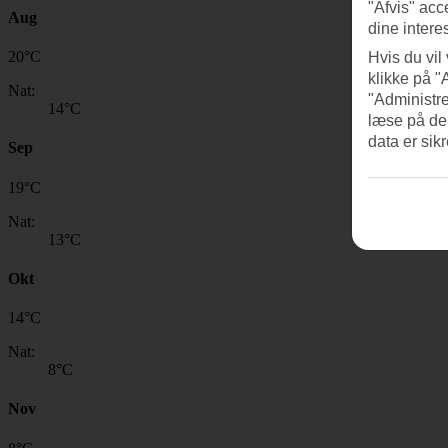
"Afvis" acc
Aug
dine intere
20
°
C
Hvis du vil
klikke på "
Nat:
"Administre
14
°C
læse på de
data er sik
Sep
19
°
C
Nat:
13
°C
Okt
14
°
C
Nat:
8
°C
Nov