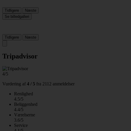
Tidligere
Næste
Se billedgalleri
Tidligere
Næste
Tripadvisor
4/5
Vurdering af
4 / 5
fra
2112 anmeldelser
Renlighed
4.5/5
Beliggenhed
4.4/5
Værelserne
3.6/5
Service
4.1/5