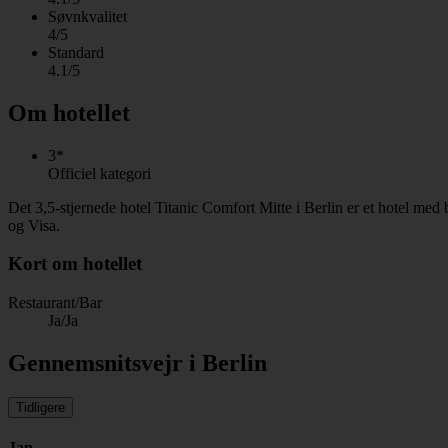
Søvnkvalitet
4/5
Standard
4.1/5
Om hotellet
3*
Officiel kategori
Det 3,5-stjernede hotel Titanic Comfort Mitte i Berlin er et hotel m
og Visa.
Kort om hotellet
Restaurant/Bar
Ja/Ja
Gennemsnitsvejr i Berlin
Tidligere
Jan