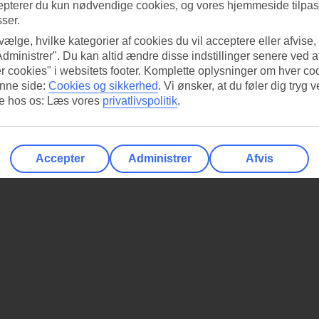
epterer du kun nødvendige cookies, og vores hjemmeside tilpass
sser.
 vælge, hvilke kategorier af cookies du vil acceptere eller afvise,
Administrer". Du kan altid ændre disse indstillinger senere ved a
r cookies" i websitets footer. Komplette oplysninger om hver co
nne side:
Cookies og sikkerhed
.
Vi ønsker, at du føler dig tryg v
re hos os: Læs vores
privatlivspolitik
.
Accepter
Administrer
Afvis