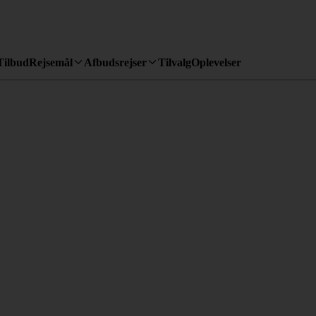
Tilbud
Rejsemål
Afbudsrejser
Tilvalg
Oplevelser