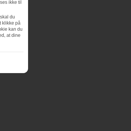
es ikke til
 skal du
t klikke på
okie kan du
ed, at dine