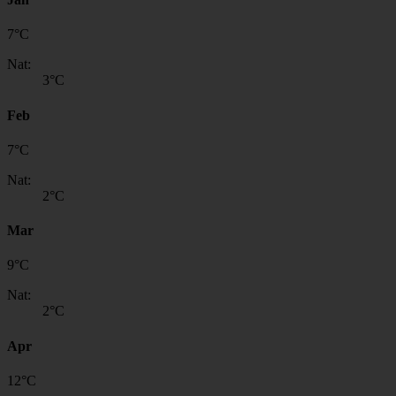
7
°
C
Nat:
3
°C
Feb
7
°
C
Nat:
2
°C
Mar
9
°
C
Nat:
2
°C
Apr
12
°
C