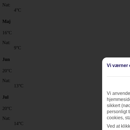
Nat:
4
°C
Maj
16
°
C
Nat:
9
°C
Jun
Vi værner 
20
°
C
Nat:
13
°C
Vi anvender
Jul
hjemmeside
sikkert (nø
20
°
C
personligt 
cookies, st
Nat:
14
°C
Ved at klik