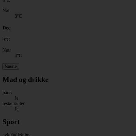
8
°
C
Nat:
3
°C
Dec
9
°
C
Nat:
4
°C
Næste
Mad og drikke
barer
Ja
restauranter
Ja
Sport
cykeludlejning