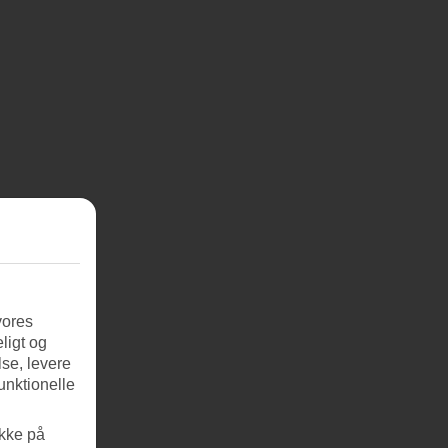
vores
ligt og
se, levere
unktionelle
ikke på