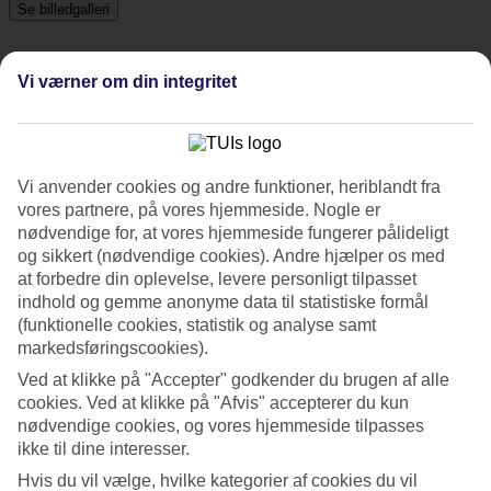
Se billedgalleri
Vi værner om din integritet
Tidligere
Næste
Tripadvisor
Vi anvender cookies og andre funktioner, heriblandt fra
vores partnere, på vores hjemmeside. Nogle er
4.9/5
nødvendige for, at vores hjemmeside fungerer pålideligt
og sikkert (nødvendige cookies). Andre hjælper os med
Vurdering af
4.9 / 5
fra
356 anmeldelser
at forbedre din oplevelse, levere personligt tilpasset
Renlighed
indhold og gemme anonyme data til statistiske formål
4.9/5
(funktionelle cookies, statistik og analyse samt
Beliggenhed
markedsføringscookies).
4.7/5
Værelserne
Ved at klikke på "Accepter" godkender du brugen af alle
4.9/5
cookies. Ved at klikke på "Afvis" accepterer du kun
Service
nødvendige cookies, og vores hjemmeside tilpasses
4.9/5
ikke til dine interesser.
Søvnkvalitet
4.8/5
Hvis du vil vælge, hvilke kategorier af cookies du vil