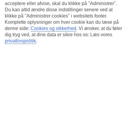
Standard
acceptere eller afvise, skal du klikke på "Administrer".
4.8/5
Du kan altid ændre disse indstillinger senere ved at
klikke på "Administrer cookies" i websitets footer.
Om hotellet
Komplette oplysninger om hver cookie kan du læse på
denne side:
Cookies og sikkerhed
.
Vi ønsker, at du føler
4*
dig tryg ved, at dine data er sikre hos os: Læs vores
Officiel kategori
privatlivspolitik
.
Det 4-stjernede hotel The Circus Apartments i Berlin er et hotel med
bar og WiFi. På hotellet kan du nyde Både massage og sauna. hvis
børnene er med findes der barnepasning. Der er
parkeringsmuligheder i omådet.
Kort om hotellet
Bar
Ja
Gennemsnitsvejr i Berlin
Tidligere
Jan