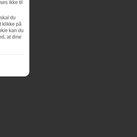
es ikke til
 skal du
t klikke på
okie kan du
ed, at dine