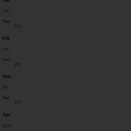
7
°
C
Nat:
3
°C
Feb
7
°
C
Nat:
2
°C
Mar
9
°
C
Nat:
2
°C
Apr
12
°
C