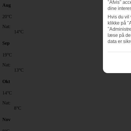
"Afvis" acc
Aug
dine intere
20
°
C
Hvis du vil
klikke på "
Nat:
"Administre
14
°C
læse på de
data er sik
Sep
19
°
C
Nat:
13
°C
Okt
14
°
C
Nat:
8
°C
Nov