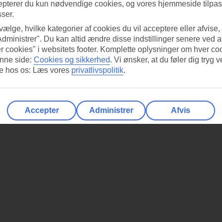
epterer du kun nødvendige cookies, og vores hjemmeside tilpass
sser.
 vælge, hvilke kategorier af cookies du vil acceptere eller afvise,
Administrer". Du kan altid ændre disse indstillinger senere ved a
r cookies" i websitets footer. Komplette oplysninger om hver co
nne side:
Cookies og sikkerhed
.
Vi ønsker, at du føler dig tryg v
re hos os: Læs vores
privatlivspolitik
.
Accepter
Administrer
Afvis