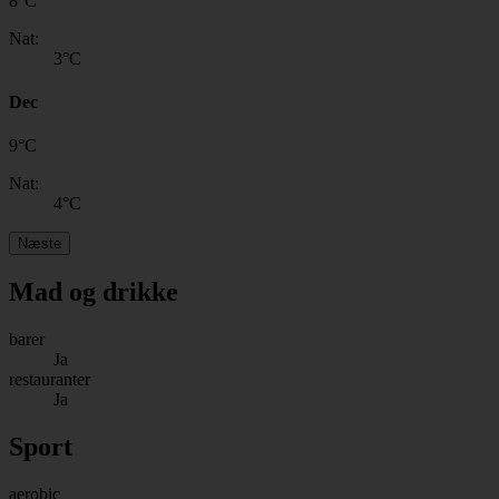
8
°
C
Nat:
3
°C
Dec
9
°
C
Nat:
4
°C
Næste
Mad og drikke
barer
Ja
restauranter
Ja
Sport
aerobic