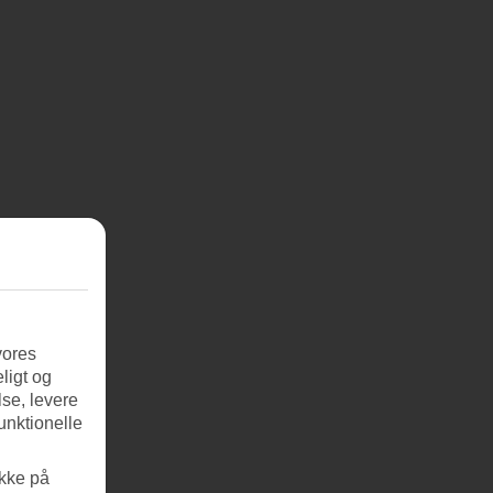
vores
ligt og
se, levere
unktionelle
ikke på