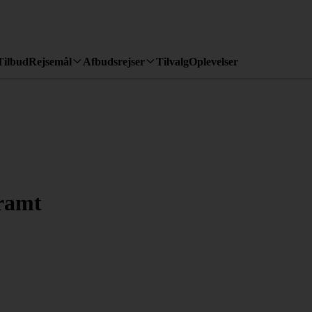
Tilbud
Rejsemål
Afbudsrejser
Tilvalg
Oplevelser
ramt