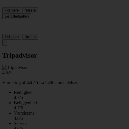
Tidligere
Næste
Se billedgalleri
Tidligere
Næste
Tripadvisor
4.5/5
Vurdering af
4.5 / 5
fra
5496 anmeldelser
Renlighed
4.7/5
Beliggenhed
4.7/5
Værelserne
4.6/5
Service
4.6/5