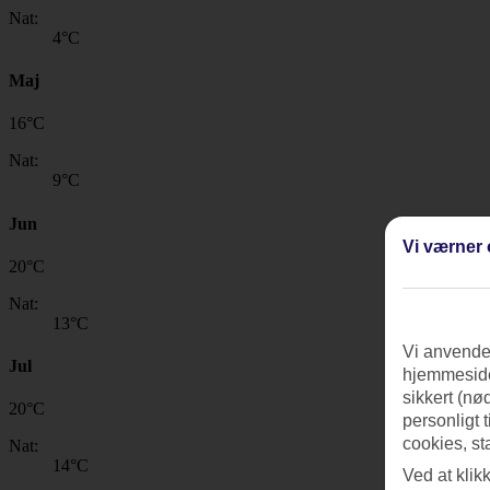
Nat:
4
°C
Maj
16
°
C
Nat:
9
°C
Jun
Vi værner 
20
°
C
Nat:
13
°C
Vi anvender
Jul
hjemmeside
sikkert (nø
20
°
C
personligt 
cookies, st
Nat:
14
°C
Ved at klik