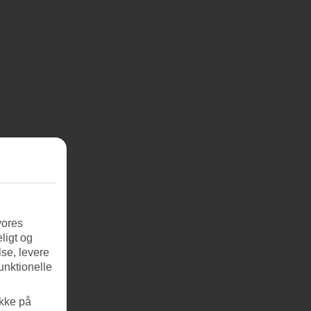
vores
ligt og
se, levere
unktionelle
ikke på