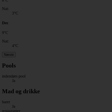
8
°
C
Nat:
3
°C
Dec
9
°
C
Nat:
4
°C
Næste
Pools
indendørs pool
Ja
Mad og drikke
barer
Ja
restauranter