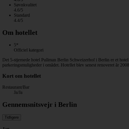
Søvnkvalitet
4.6/5
Standard
4.4/5
Om hotellet
5*
Officiel kategori
Det 5-stjernede hotel Pullman Berlin Schweizerhof i Berlin er et ho
parkeringsmuligheder i omådet. Hotellet blev senest renoveret år 200
Kort om hotellet
Restaurant/Bar
Ja/Ja
Gennemsnitsvejr i Berlin
Tidligere
Jan