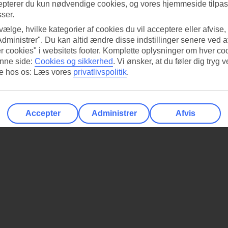
epterer du kun nødvendige cookies, og vores hjemmeside tilpass
sser.
 vælge, hvilke kategorier af cookies du vil acceptere eller afvise,
Administrer". Du kan altid ændre disse indstillinger senere ved a
r cookies" i websitets footer. Komplette oplysninger om hver co
nne side:
Cookies og sikkerhed
.
Vi ønsker, at du føler dig tryg v
re hos os: Læs vores
privatlivspolitik
.
Accepter
Administrer
Afvis