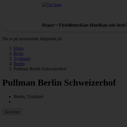
Rejser
Flybilletter
Kun Hotel
Kør-selv-ferie
Du er på nuværende tidspunkt på
Hjem
Rejse
Tyskland
Berlin
Pullman Berlin Schweizerhof
Pullman Berlin Schweizerhof
Berlin, Tyskland
Se priser