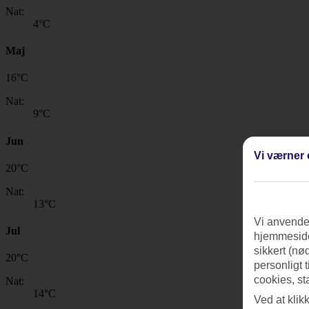
Nat:
4
°C
Maj
16
°
C
Nat:
9
°C
Jun
Vi værner 
20
°
C
Nat:
13
°C
Vi anvender
Jul
hjemmeside
sikkert (nø
20
°
C
personligt 
cookies, st
Nat:
14
°C
Ved at klik