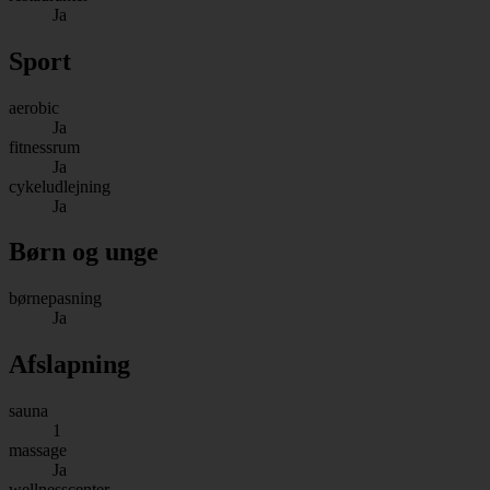
Ja
Sport
aerobic
Ja
fitnessrum
Ja
cykeludlejning
Ja
Børn og unge
børnepasning
Ja
Afslapning
sauna
1
massage
Ja
wellnesscenter