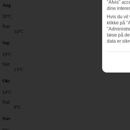
"Afvis" acc
Aug
dine intere
20
°
C
Hvis du vil
klikke på "
Nat:
"Administre
14
°C
læse på de
data er sik
Sep
19
°
C
Nat:
13
°C
Okt
14
°
C
Nat:
8
°C
Nov