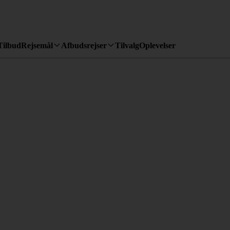
Tilbud
Rejsemål
Afbudsrejser
Tilvalg
Oplevelser