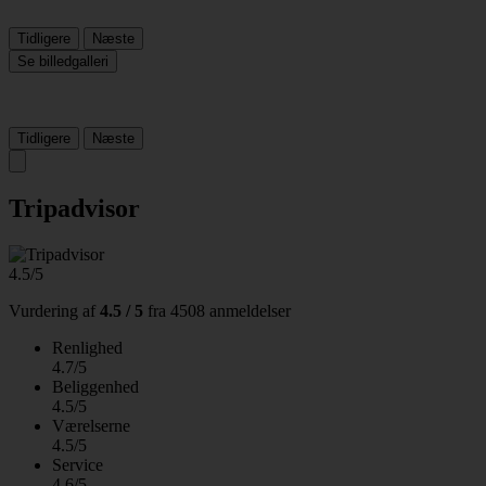
Tidligere
Næste
Se billedgalleri
Tidligere
Næste
Tripadvisor
4.5/5
Vurdering af
4.5 / 5
fra
4508 anmeldelser
Renlighed
4.7/5
Beliggenhed
4.5/5
Værelserne
4.5/5
Service
4.6/5