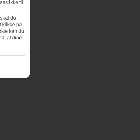
es ikke til
 skal du
t klikke på
okie kan du
ed, at dine