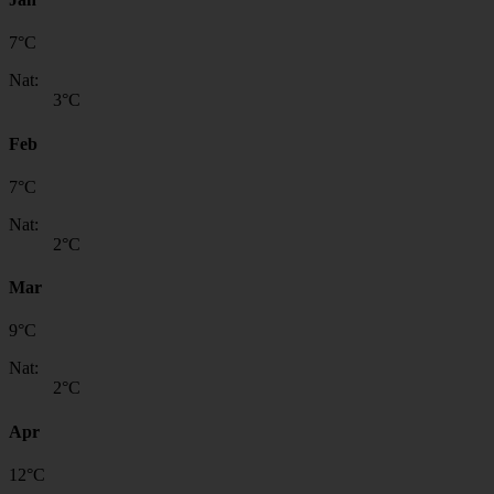
7
°
C
Nat:
3
°C
Feb
7
°
C
Nat:
2
°C
Mar
9
°
C
Nat:
2
°C
Apr
12
°
C