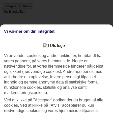
Tidligere
Næste
Se billedgalleri
Tidligere
Næste
Vi værner om din integritet
Tripadvisor
Vi anvender cookies og andre funktioner, heriblandt fra
4/5
vores partnere, på vores hjemmeside. Nogle er
nødvendige for, at vores hjemmeside fungerer pålideligt
Vurdering af
4 / 5
fra
2183 anmeldelser
og sikkert (nødvendige cookies). Andre hjælper os med
at forbedre din oplevelse, levere personligt tilpasset
Renlighed
indhold og gemme anonyme data til statistiske formål
4.4/5
Beliggenhed
(funktionelle cookies, statistik og analyse samt
4.3/5
markedsføringscookies).
Værelserne
Ved at klikke på "Accepter" godkender du brugen af alle
4/5
Service
cookies. Ved at klikke på "Afvis" accepterer du kun
4/5
nødvendige cookies, og vores hjemmeside tilpasses