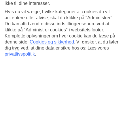
Søvnkvalitet
ikke til dine interesser.
4/5
Hvis du vil vælge, hvilke kategorier af cookies du vil
Standard
4.1/5
acceptere eller afvise, skal du klikke på "Administrer".
Du kan altid ændre disse indstillinger senere ved at
Om hotellet
klikke på "Administrer cookies" i websitets footer.
Komplette oplysninger om hver cookie kan du læse på
3*
denne side:
Cookies og sikkerhed
.
Vi ønsker, at du føler
Officiel kategori
dig tryg ved, at dine data er sikre hos os: Læs vores
privatlivspolitik
.
Centralt beliggende i en sidegade, nær
seværdigheder
Best Western Hotel am Spittelmarkt har en rolig beliggenhed i en
sidegade i Berlin, i kort gåafstand fra den berømte Friedrichstrasse.
Du bor i bekvem afstand fra bus og metro, hvis du vil udforske
byens seværdigheder.
Nærmeste metrostation: Spittelmarkt
På hotellet findes:
24 timers reception
Morgenmadslokale