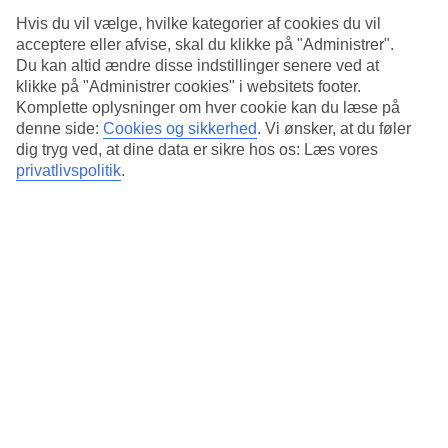
Standard
4.1/5
Hvis du vil vælge, hvilke kategorier af cookies du vil
acceptere eller afvise, skal du klikke på "Administrer".
Om hotellet
Du kan altid ændre disse indstillinger senere ved at
klikke på "Administrer cookies" i websitets footer.
4*
Komplette oplysninger om hver cookie kan du læse på
Officiel kategori
denne side:
Cookies og sikkerhed
.
Vi ønsker, at du føler
dig tryg ved, at dine data er sikre hos os: Læs vores
Det 4-stjernede hotel Mercure Berlin City i Berlin er et hotel med
privatlivspolitik
.
bar, morgenmadsbuffet og WiFi. hvis børnene er med findes der
barnepasning og legeplads. Der er parkeringsmuligheder i omådet.
Følgende kreditkort accepteres på hotellet: EC Maestro og
Mastercard.
Kort om hotellet
Restaurant/Bar
Ja/Ja
Gennemsnitsvejr i Berlin
Tidligere