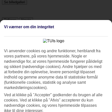
Se billedgalleri
Tidligere
Næste
Vi værner om din integritet
Tripadvisor
Vi anvender cookies og andre funktioner, heriblandt fra
4.1/5
vores partnere, på vores hjemmeside. Nogle er
Vurdering af
4.1 / 5
fra
1918 anmeldelser
nødvendige for, at vores hjemmeside fungerer pålideligt
og sikkert (nødvendige cookies). Andre hjælper os med
Renlighed
at forbedre din oplevelse, levere personligt tilpasset
4.4/5
Beliggenhed
indhold og gemme anonyme data til statistiske formål
4.4/5
(funktionelle cookies, statistik og analyse samt
Værelserne
markedsføringscookies).
4/5
Ved at klikke på "Accepter" godkender du brugen af alle
Service
4.2/5
cookies. Ved at klikke på "Afvis" accepterer du kun
Søvnkvalitet
nødvendige cookies, og vores hjemmeside tilpasses
4.2/5
ikke til dine interesser.