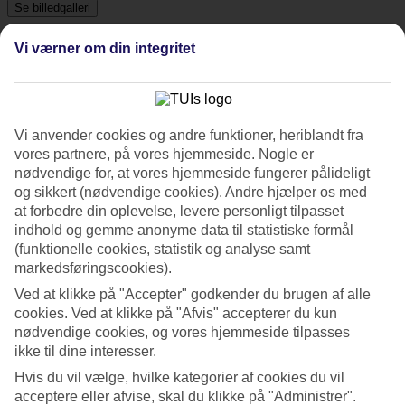
Se billedgalleri
Vi værner om din integritet
Tidligere
Næste
Tripadvisor
Vi anvender cookies og andre funktioner, heriblandt fra
vores partnere, på vores hjemmeside. Nogle er
nødvendige for, at vores hjemmeside fungerer pålideligt
4/5
og sikkert (nødvendige cookies). Andre hjælper os med
at forbedre din oplevelse, levere personligt tilpasset
Vurdering af
4 / 5
fra
2027 anmeldelser
indhold og gemme anonyme data til statistiske formål
Renlighed
(funktionelle cookies, statistik og analyse samt
4.3/5
markedsføringscookies).
Beliggenhed
Ved at klikke på "Accepter" godkender du brugen af alle
4.3/5
Værelserne
cookies. Ved at klikke på "Afvis" accepterer du kun
4/5
nødvendige cookies, og vores hjemmeside tilpasses
Service
ikke til dine interesser.
4/5
Søvnkvalitet
Hvis du vil vælge, hvilke kategorier af cookies du vil
4.2/5
acceptere eller afvise, skal du klikke på "Administrer".