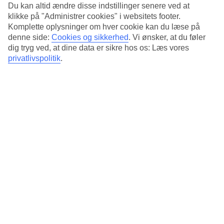
Standard
Du kan altid ændre disse indstillinger senere ved at
4.1/5
klikke på "Administrer cookies" i websitets footer.
Komplette oplysninger om hver cookie kan du læse på
Om hotellet
denne side:
Cookies og sikkerhed
.
Vi ønsker, at du føler
dig tryg ved, at dine data er sikre hos os: Læs vores
3*
privatlivspolitik
.
Officiel kategori
Det 3-stjernede hotel ibis Berlin Mitte i Berlin er et hotel med bar,
morgenmadsbuffet og WiFi. hvis børnene er med findes der
legeplads. Der er parkeringsmuligheder i omådet. Følgende
kreditkort accepteres på hotellet: American Express, EC Maestro,
Mastercard og Visa.
Kort om hotellet
Restaurant/Bar
Ja/Ja
Gennemsnitsvejr i Berlin
Tidligere