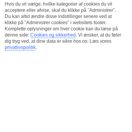
Standard
Hvis du vil vælge, hvilke kategorier af cookies du vil
4.2/5
acceptere eller afvise, skal du klikke på "Administrer".
Du kan altid ændre disse indstillinger senere ved at
Om hotellet
klikke på "Administrer cookies" i websitets footer.
Komplette oplysninger om hver cookie kan du læse på
3*
denne side:
Cookies og sikkerhed
.
Vi ønsker, at du føler
Officiel kategori
dig tryg ved, at dine data er sikre hos os: Læs vores
Det 3-stjernede hotel ibis Berlin Hauptbahnhof i Berlin er et hotel
privatlivspolitik
.
med bar, morgenmadsbuffet og WiFi. Der er parkeringsmuligheder i
omådet. Følgende kreditkort accepteres på hotellet: American
Express, EC Maestro, Mastercard og Visa.
Kort om hotellet
Restaurant/Bar
Ja/Ja
Gennemsnitsvejr i Berlin
Tidligere
Jan