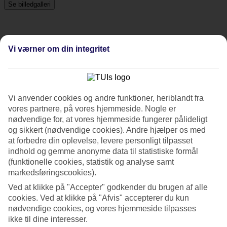
Se billedgalleri
Tidligere
Næste
Vi værner om din integritet
Tripadvisor
Vi anvender cookies og andre funktioner, heriblandt fra
4.3/5
vores partnere, på vores hjemmeside. Nogle er
nødvendige for, at vores hjemmeside fungerer pålideligt
Vurdering af
4.3 / 5
fra
1051 anmeldelser
og sikkert (nødvendige cookies). Andre hjælper os med
Renlighed
at forbedre din oplevelse, levere personligt tilpasset
4.6/5
indhold og gemme anonyme data til statistiske formål
Beliggenhed
(funktionelle cookies, statistik og analyse samt
4.8/5
markedsføringscookies).
Værelserne
4.3/5
Ved at klikke på "Accepter" godkender du brugen af alle
Service
cookies. Ved at klikke på "Afvis" accepterer du kun
4.4/5
nødvendige cookies, og vores hjemmeside tilpasses
Søvnkvalitet
ikke til dine interesser.
4.5/5