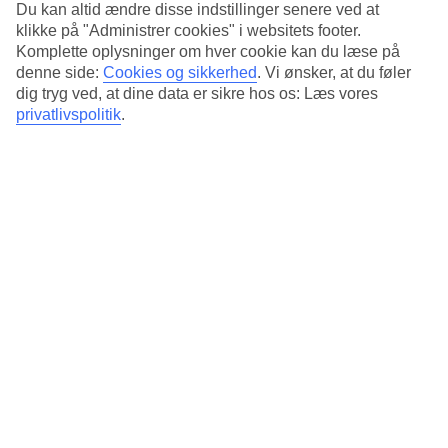
Standard
Du kan altid ændre disse indstillinger senere ved at
4.2/5
klikke på "Administrer cookies" i websitets footer.
Komplette oplysninger om hver cookie kan du læse på
Om hotellet
denne side:
Cookies og sikkerhed
.
Vi ønsker, at du føler
dig tryg ved, at dine data er sikre hos os: Læs vores
4*
privatlivspolitik
.
Officiel kategori
Det 4-stjernede hotel Hotel AMANO i Berlin er et hotel med bar,
morgenmadsbuffet og WiFi. Der er parkeringsmuligheder i omådet.
Hotellet blev senest renoveret år 2013. Følgende kreditkort
accepteres på hotellet: American Express, Diners Club, EC Maestro,
Mastercard og Visa.
Kort om hotellet
Restaurant/Bar
Ja/Ja
Gennemsnitsvejr i Berlin
Tidligere