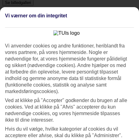
Se billedgalleri
Vi værner om din integritet
Tidligere
Næste
Tripadvisor
Vi anvender cookies og andre funktioner, heriblandt fra
vores partnere, på vores hjemmeside. Nogle er
nødvendige for, at vores hjemmeside fungerer pålideligt
4.1/5
og sikkert (nødvendige cookies). Andre hjælper os med
at forbedre din oplevelse, levere personligt tilpasset
Vurdering af
4.1 / 5
fra
2513 anmeldelser
indhold og gemme anonyme data til statistiske formål
Renlighed
(funktionelle cookies, statistik og analyse samt
4.5/5
markedsføringscookies).
Beliggenhed
Ved at klikke på "Accepter" godkender du brugen af alle
4.7/5
cookies. Ved at klikke på "Afvis" accepterer du kun
Værelserne
4.1/5
nødvendige cookies, og vores hjemmeside tilpasses
Service
ikke til dine interesser.
4.2/5
Hvis du vil vælge, hvilke kategorier af cookies du vil
Søvnkvalitet
4.1/5
acceptere eller afvise, skal du klikke på "Administrer".