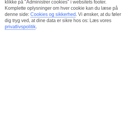
klikke på "Administrer cookies" i websitets footer.
Komplette oplysninger om hver cookie kan du læse på
Gennemsnitsvejr i Berlin
denne side:
Cookies og sikkerhed
.
Vi ønsker, at du føler
dig tryg ved, at dine data er sikre hos os: Læs vores
Tidligere
privatlivspolitik
.
Jan
7
°
C
Nat:
3
°C
Feb
7
°
C
Nat:
2
°C
Mar
9
°
C