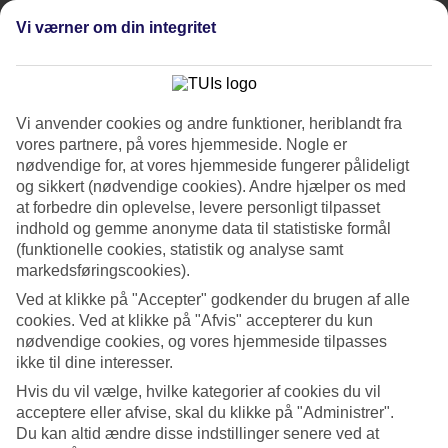
Tidligere
Næste
Vi værner om din integritet
Se billedgalleri
Tidligere
Næste
Vi anvender cookies og andre funktioner, heriblandt fra
vores partnere, på vores hjemmeside. Nogle er
nødvendige for, at vores hjemmeside fungerer pålideligt
Om hotellet
og sikkert (nødvendige cookies). Andre hjælper os med
at forbedre din oplevelse, levere personligt tilpasset
3*
indhold og gemme anonyme data til statistiske formål
Officiel kategori
(funktionelle cookies, statistik og analyse samt
markedsføringscookies).
Det 3-stjernede hotel Holiday Inn - the niu, Hide Berlin
Friedrichshain i Berlin er et hotel med bar, morgenmadsbuffet og
Ved at klikke på "Accepter" godkender du brugen af alle
WiFi. Der er parkeringsmuligheder i omådet. Følgende kreditkort
cookies. Ved at klikke på "Afvis" accepterer du kun
accepteres på hotellet: American Express, EC Maestro, Mastercard
nødvendige cookies, og vores hjemmeside tilpasses
og Visa.
ikke til dine interesser.
Kort om hotellet
Hvis du vil vælge, hvilke kategorier af cookies du vil
acceptere eller afvise, skal du klikke på "Administrer".
Restaurant/Bar
Du kan altid ændre disse indstillinger senere ved at
Ja/Ja