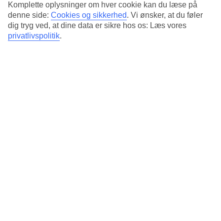
Komplette oplysninger om hver cookie kan du læse på
Gennemsnitsvejr i Berlin
denne side:
Cookies og sikkerhed
.
Vi ønsker, at du føler
dig tryg ved, at dine data er sikre hos os: Læs vores
Tidligere
privatlivspolitik
.
Jan
7
°
C
Nat:
3
°C
Feb
7
°
C
Nat:
2
°C
Mar
9
°
C
Nat: