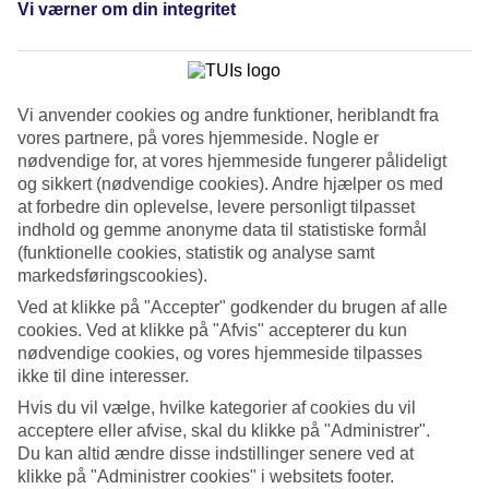
Vi værner om din integritet
Tidligere
Næste
Se billedgalleri
Vi anvender cookies og andre funktioner, heriblandt fra
Tidligere
Næste
vores partnere, på vores hjemmeside. Nogle er
nødvendige for, at vores hjemmeside fungerer pålideligt
og sikkert (nødvendige cookies). Andre hjælper os med
Om hotellet
at forbedre din oplevelse, levere personligt tilpasset
indhold og gemme anonyme data til statistiske formål
3*
(funktionelle cookies, statistik og analyse samt
Officiel kategori
markedsføringscookies).
Det 3-stjernede hotel Holiday Inn - the niu, Flash Berlin
Ved at klikke på "Accepter" godkender du brugen af alle
Charlottenburg i Berlin er et hotel med bar, WiFi og restaurant. Der
cookies. Ved at klikke på "Afvis" accepterer du kun
er parkeringsmuligheder i omådet. Følgende kreditkort accepteres på
nødvendige cookies, og vores hjemmeside tilpasses
hotellet: EC Maestro, Mastercard og Visa.
ikke til dine interesser.
Kort om hotellet
Hvis du vil vælge, hvilke kategorier af cookies du vil
acceptere eller afvise, skal du klikke på "Administrer".
Restaurant/Bar
Du kan altid ændre disse indstillinger senere ved at
Ja/Ja
klikke på "Administrer cookies" i websitets footer.