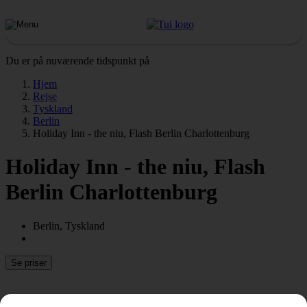
Du er på nuværende tidspunkt på
Hjem
Rejse
Tyskland
Berlin
Holiday Inn - the niu, Flash Berlin Charlottenburg
Holiday Inn - the niu, Flash
Berlin Charlottenburg
Berlin, Tyskland
Se priser