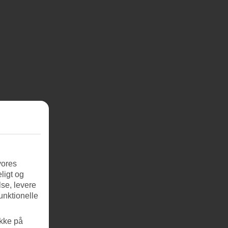
vores
ligt og
se, levere
unktionelle
ikke på