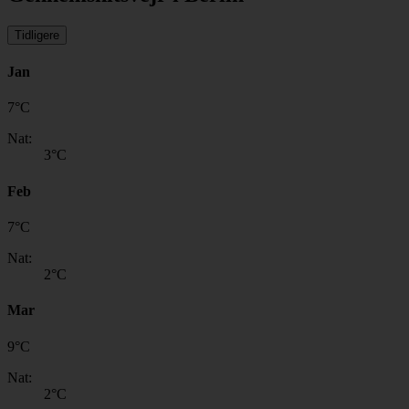
Tidligere
Jan
7
°
C
Nat:
3
°C
Feb
7
°
C
Nat:
2
°C
Mar
9
°
C
Nat:
2
°C