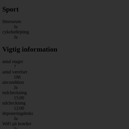
Sport
fitnessrum
Ja
cykeludlejning
Ja
Vigtig information
antal etager
7
antal værelser
186
aircondition
Ja
indcheckning
15:00
udcheckning
12:00
deponeringsboks
Ja
WiFi på hotellet
Ja