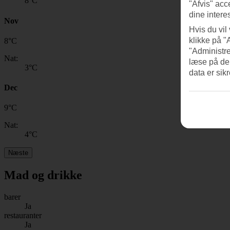
8
°C
"Afvis" acc
dine intere
Nov
Hvis du vil
klikke på "
8
°
C
"Administre
Nat:
læse på de
3
°C
data er sik
Dec
9
°
C
Nat:
4
°C
Næste
Mad og drikke
barer
Ja
restauranter
Ja