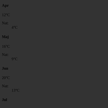
Apr
12
°
C
Nat:
4
°C
Maj
16
°
C
Nat:
9
°C
Jun
20
°
C
Nat:
13
°C
Jul