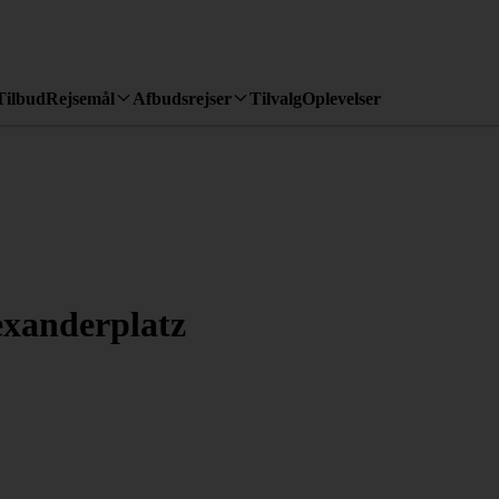
Tilbud
Rejsemål
Afbudsrejser
Tilvalg
Oplevelser
exanderplatz