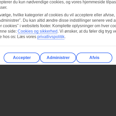
epterer du kun nødvendige cookies, og vores hjemmeside tilpass
sser.
 vælge, hvilke kategorier af cookies du vil acceptere eller afvise,
Administrer". Du kan altid ændre disse indstillinger senere ved a
r cookies" i websitets footer. Komplette oplysninger om hver co
nne side:
Cookies og sikkerhed
.
Vi ønsker, at du føler dig tryg v
re hos os: Læs vores
privatlivspolitik
.
Accepter
Administrer
Afvis