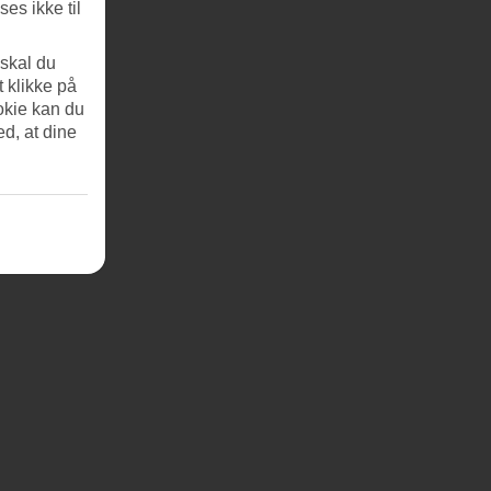
es ikke til
 skal du
t klikke på
okie kan du
ed, at dine