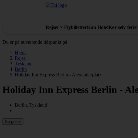
Rejser
Flybilletter
Kun Hotel
Kør-selv-ferie
Du er på nuværende tidspunkt på
Hjem
Rejse
Tyskland
Berlin
Holiday Inn Express Berlin - Alexanderplatz
Holiday Inn Express Berlin - Al
Berlin, Tyskland
Se priser