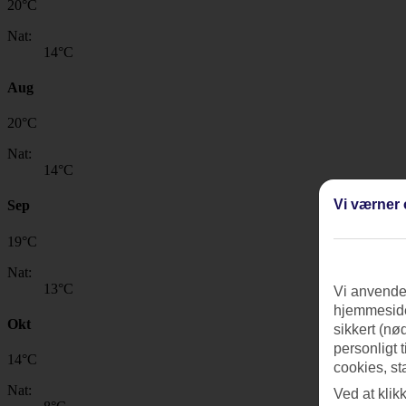
20
°
C
Nat:
14
°C
Aug
20
°
C
Nat:
14
°C
Vi værner 
Sep
19
°
C
Nat:
13
°C
Vi anvender
hjemmeside
Okt
sikkert (nø
personligt 
14
°
C
cookies, st
Nat:
Ved at klik