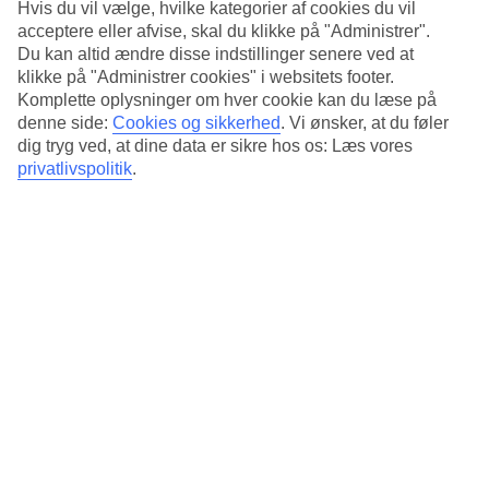
Hvis du vil vælge, hvilke kategorier af cookies du vil
Ja/Ja
acceptere eller afvise, skal du klikke på "Administrer".
Du kan altid ændre disse indstillinger senere ved at
Gennemsnitsvejr i Berlin
klikke på "Administrer cookies" i websitets footer.
Komplette oplysninger om hver cookie kan du læse på
Tidligere
denne side:
Cookies og sikkerhed
.
Vi ønsker, at du føler
dig tryg ved, at dine data er sikre hos os: Læs vores
Jan
privatlivspolitik
.
7
°
C
Nat:
3
°C
Feb
7
°
C
Nat:
2
°C
Mar
9
°
C