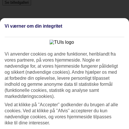
Se billedgalleri
Tidligere
Næste
Vi værner om din integritet
Om hotellet
5*
Vi anvender cookies og andre funktioner, heriblandt fra
Officiel kategori
vores partnere, på vores hjemmeside. Nogle er
nødvendige for, at vores hjemmeside fungerer pålideligt
Det 5-stjernede hotel Hilton Berlin i Berlin er et hotel med bar,
og sikkert (nødvendige cookies). Andre hjælper os med
morgenmadsbuffet og WiFi. På hotellet kan du nyde Både massage
at forbedre din oplevelse, levere personligt tilpasset
og sauna. hvis børnene er med findes der barnepasning. Der er
indhold og gemme anonyme data til statistiske formål
parkeringsmuligheder i omådet. Hotellet blev senest renoveret år
2001. Følgende kreditkort accepteres på hotellet: American Express,
(funktionelle cookies, statistik og analyse samt
Diners Club, Mastercard og Visa.
markedsføringscookies).
Ved at klikke på "Accepter" godkender du brugen af alle
Kort om hotellet
cookies. Ved at klikke på "Afvis" accepterer du kun
nødvendige cookies, og vores hjemmeside tilpasses
Udendørspool
Ja
ikke til dine interesser.
Restaurant/Bar