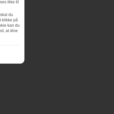
es ikke til
 skal du
t klikke på
okie kan du
ed, at dine