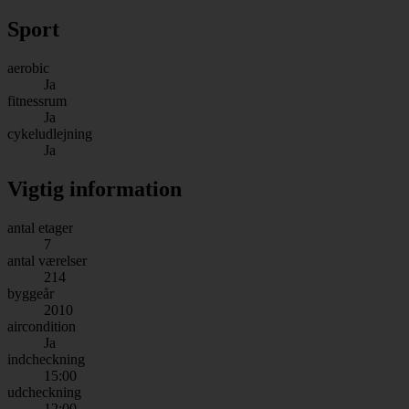
Sport
aerobic
Ja
fitnessrum
Ja
cykeludlejning
Ja
Vigtig information
antal etager
7
antal værelser
214
byggeår
2010
aircondition
Ja
indcheckning
15:00
udcheckning
12:00