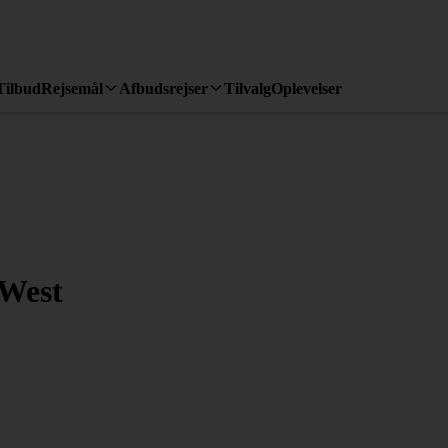
Tilbud
Rejsemål
Afbudsrejser
Tilvalg
Oplevelser
 West