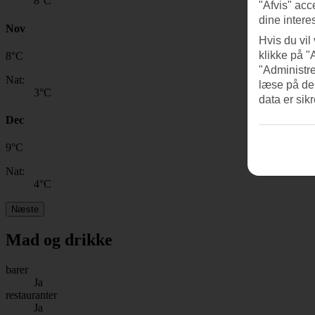
8
°C
"Afvis" acc
dine intere
Nov
Hvis du vil
klikke på "
8
°
C
"Administre
Nat:
læse på de
3
°C
data er sik
Dec
9
°
C
Nat:
4
°C
Næste
Mad og drikke
barer
Ja
restauranter
Ja