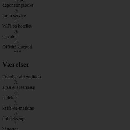
deponeringsboks
Ja
room service
Ja
WiFi på hotellet
Ja
elevator
Ja
Officiel kategori
***
Værelser
justerbar aircondition
Ja
altan eller terrasse
Ja
badekar
Ja
kaffe-/te-maskine
Ja
dobbeltseng
Ja
hårtørrer