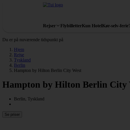
Rejser
Flybilletter
Kun Hotel
Kør-selv-ferie
Du er på nuværende tidspunkt på
Hjem
Rejse
Tyskland
Berlin
Hampton by Hilton Berlin City West
Hampton by Hilton Berlin City
Berlin, Tyskland
Se priser