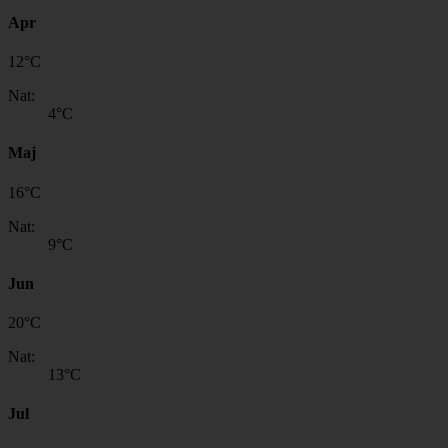
Apr
12
°
C
Nat:
4
°C
Maj
16
°
C
Nat:
9
°C
Jun
20
°
C
Nat:
13
°C
Jul