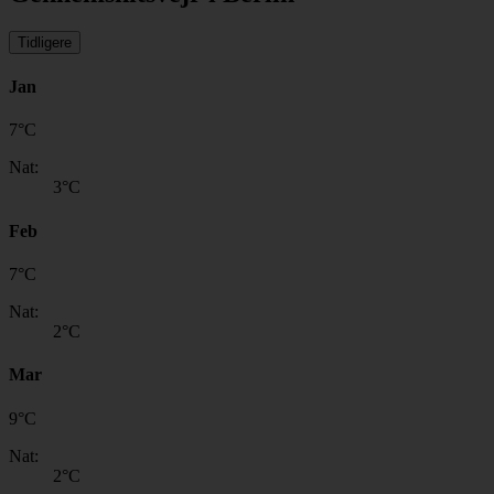
Tidligere
Jan
7
°
C
Nat:
3
°C
Feb
7
°
C
Nat:
2
°C
Mar
9
°
C
Nat:
2
°C