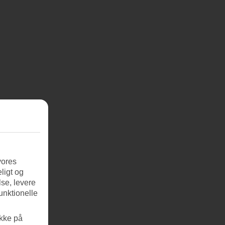
vores
ligt og
se, levere
unktionelle
ikke på