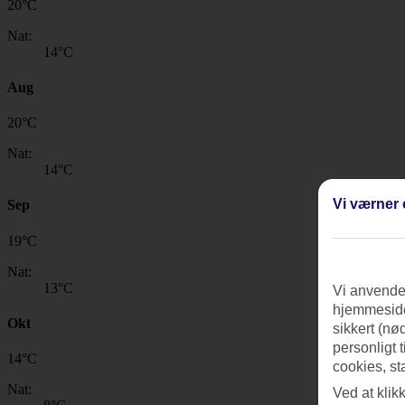
20
°
C
Nat:
14
°C
Aug
20
°
C
Nat:
14
°C
Vi værner 
Sep
19
°
C
Nat:
13
°C
Vi anvender
hjemmeside
Okt
sikkert (nø
personligt 
14
°
C
cookies, st
Nat:
Ved at klik