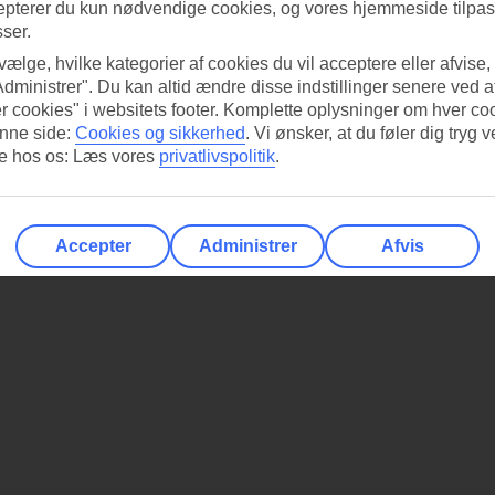
epterer du kun nødvendige cookies, og vores hjemmeside tilpass
sser.
 vælge, hvilke kategorier af cookies du vil acceptere eller afvise,
Administrer". Du kan altid ændre disse indstillinger senere ved a
r cookies" i websitets footer. Komplette oplysninger om hver co
nne side:
Cookies og sikkerhed
.
Vi ønsker, at du føler dig tryg v
re hos os: Læs vores
privatlivspolitik
.
Accepter
Administrer
Afvis