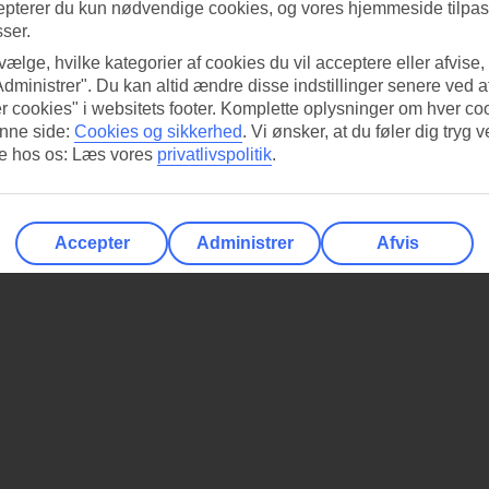
epterer du kun nødvendige cookies, og vores hjemmeside tilpass
sser.
 vælge, hvilke kategorier af cookies du vil acceptere eller afvise,
Administrer". Du kan altid ændre disse indstillinger senere ved a
r cookies" i websitets footer. Komplette oplysninger om hver co
nne side:
Cookies og sikkerhed
.
Vi ønsker, at du føler dig tryg v
re hos os: Læs vores
privatlivspolitik
.
Accepter
Administrer
Afvis