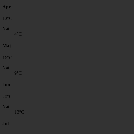
Apr
12
°
C
Nat:
4
°C
Maj
16
°
C
Nat:
9
°C
Jun
20
°
C
Nat:
13
°C
Jul