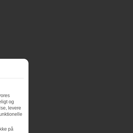
vores
ligt og
se, levere
unktionelle
ikke på