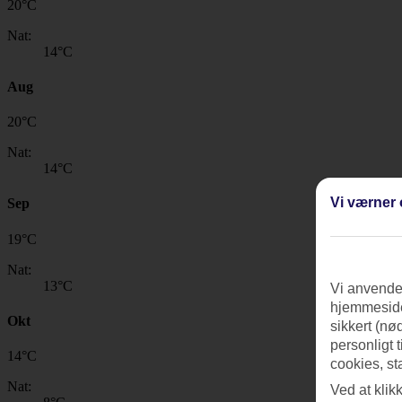
20
°
C
Nat:
14
°C
Aug
20
°
C
Nat:
14
°C
Vi værner 
Sep
19
°
C
Nat:
13
°C
Vi anvender
hjemmeside
Okt
sikkert (nø
personligt 
14
°
C
cookies, st
Nat:
Ved at klik