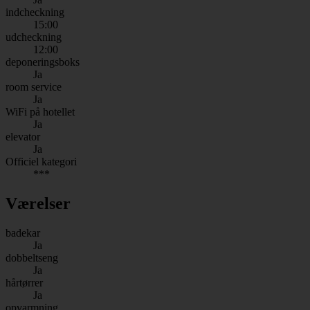
indcheckning
15:00
udcheckning
12:00
deponeringsboks
Ja
room service
Ja
WiFi på hotellet
Ja
elevator
Ja
Officiel kategori
***
Værelser
badekar
Ja
dobbeltseng
Ja
hårtørrer
Ja
opvarmning