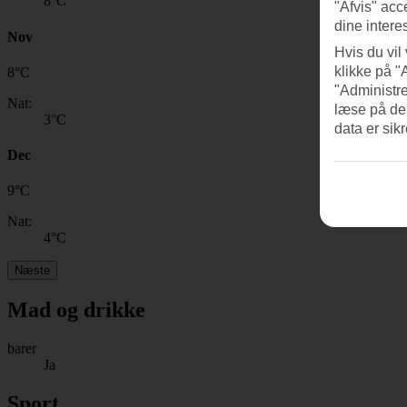
8
°C
"Afvis" acc
dine intere
Nov
Hvis du vil
klikke på "
8
°
C
"Administre
Nat:
læse på de
3
°C
data er sik
Dec
9
°
C
Nat:
4
°C
Næste
Mad og drikke
barer
Ja
Sport