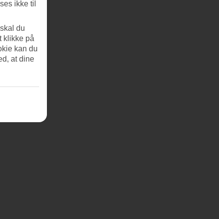
es ikke til
 skal du
t klikke på
okie kan du
ed, at dine