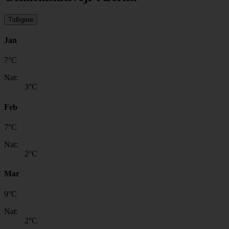
Tidligere
Jan
7
°
C
Nat:
3
°C
Feb
7
°
C
Nat:
2
°C
Mar
9
°
C
Nat:
2
°C