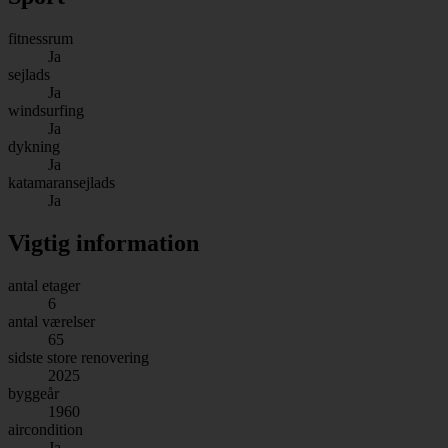
fitnessrum
Ja
sejlads
Ja
windsurfing
Ja
dykning
Ja
katamaransejlads
Ja
Vigtig information
antal etager
6
antal værelser
65
sidste store renovering
2025
byggeår
1960
aircondition
Ja