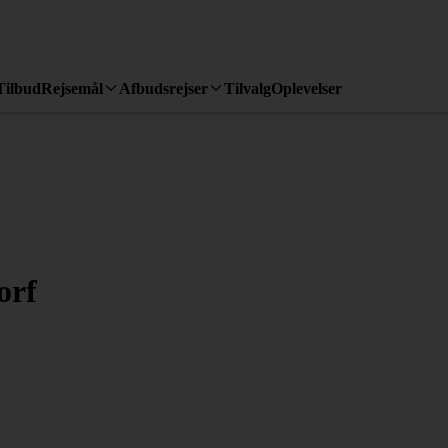
Tilbud
Rejsemål
Afbudsrejser
Tilvalg
Oplevelser
orf