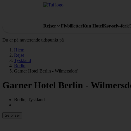
Rejser
Flybilletter
Kun Hotel
Kør-selv-ferie
Du er på nuværende tidspunkt på
Hjem
Rejse
Tyskland
Berlin
Garner Hotel Berlin - Wilmersdorf
Garner Hotel Berlin - Wilmersd
Berlin, Tyskland
Se priser