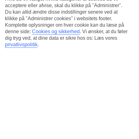
acceptere eller afvise, skal du klikke på "Administrer".
Gennemsnitsvejr i Berlin
Du kan altid ændre disse indstillinger senere ved at
klikke på "Administrer cookies" i websitets footer.
Komplette oplysninger om hver cookie kan du læse på
Tidligere
denne side:
Cookies og sikkerhed
.
Vi ønsker, at du føler
Jan
dig tryg ved, at dine data er sikre hos os: Læs vores
privatlivspolitik
.
7
°
C
Nat:
3
°C
Feb
7
°
C
Nat:
2
°C
Mar
9
°
C