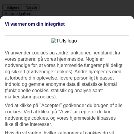
Tidligere
Næste
Se billedgalleri
Vi værner om din integritet
Tidligere
Næste
Om hotellet
Vi anvender cookies og andre funktioner, heriblandt fra
vores partnere, på vores hjemmeside. Nogle er
nødvendige for, at vores hjemmeside fungerer pålideligt
3*
og sikkert (nødvendige cookies). Andre hjælper os med
Officiel kategori
at forbedre din oplevelse, levere personligt tilpasset
Det 3-stjernede hotel Garner Hotel Berlin - Charlottenburg i Berlin
indhold og gemme anonyme data til statistiske formål
er et hotel med bar, morgenmadsbuffet og WiFi. På hotellet kan du
(funktionelle cookies, statistik og analyse samt
nyde sauna. Der er parkeringsmuligheder i omådet. Hotellet blev
markedsføringscookies).
senest renoveret år 2025. Følgende kreditkort accepteres på hotellet:
American Express, EC Maestro, Mastercard og Visa.
Ved at klikke på "Accepter" godkender du brugen af alle
cookies. Ved at klikke på "Afvis" accepterer du kun
Kort om hotellet
nødvendige cookies, og vores hjemmeside tilpasses
ikke til dine interesser.
Restaurant/Bar
Ja/Ja
Hvis du vil vælge, hvilke kategorier af cookies du vil