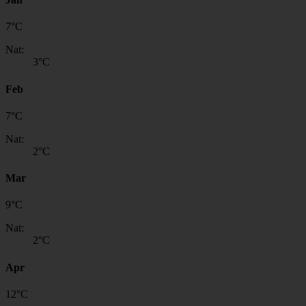
7
°
C
Nat:
3
°C
Feb
7
°
C
Nat:
2
°C
Mar
9
°
C
Nat:
2
°C
Apr
12
°
C