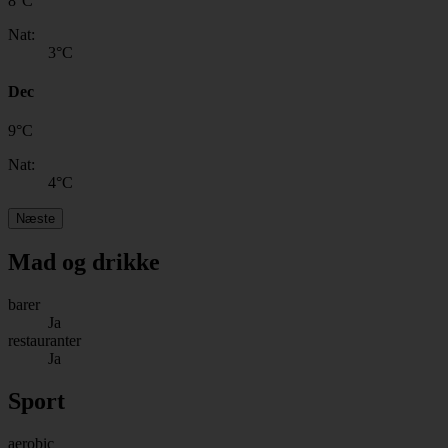
8
°
C
Nat:
3
°C
Dec
9
°
C
Nat:
4
°C
Næste
Mad og drikke
barer
Ja
restauranter
Ja
Sport
aerobic