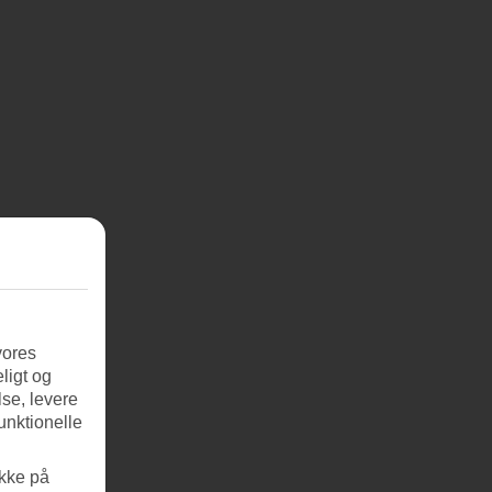
vores
ligt og
se, levere
unktionelle
ikke på