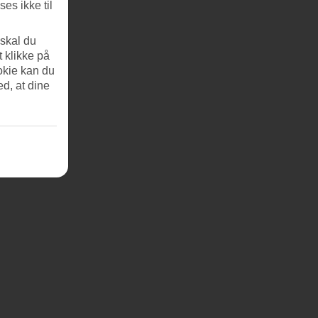
es ikke til
 skal du
t klikke på
okie kan du
ed, at dine