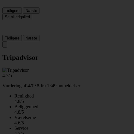
Tidligere
Næste
Se billedgalleri
Tidligere
Næste
Tripadvisor
4.7/5
Vurdering af
4.7 / 5
fra
1349 anmeldelser
Renlighed
4.8/5
Beliggenhed
4.8/5
Værelserne
4.6/5
Service
4.7/5