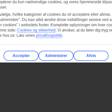
epterer du kun nødvendige cookies, og vores hjemmeside tilpass
sser.
 vælge, hvilke kategorier af cookies du vil acceptere eller afvise,
Administrer". Du kan altid ændre disse indstillinger senere ved a
r cookies" i websitets footer. Komplette oplysninger om hver co
nne side:
Cookies og sikkerhed
.
Vi ønsker, at du føler dig tryg v
re hos os: Læs vores
privatlivspolitik
.
Accepter
Administrer
Afvis