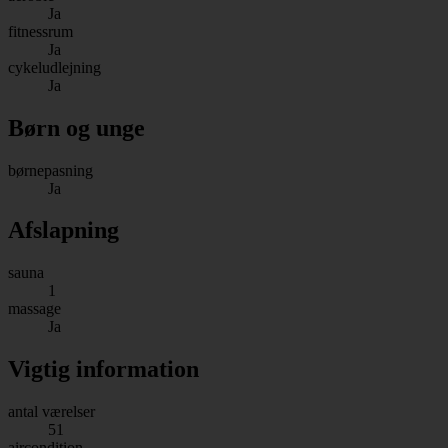
Ja
fitnessrum
Ja
cykeludlejning
Ja
Børn og unge
børnepasning
Ja
Afslapning
sauna
1
massage
Ja
Vigtig information
antal værelser
51
aircondition