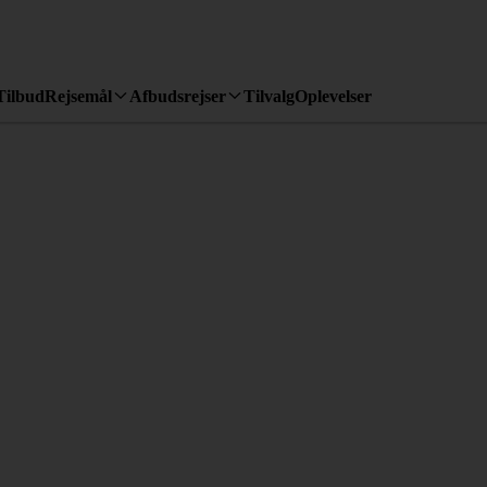
Tilbud
Rejsemål
Afbudsrejser
Tilvalg
Oplevelser