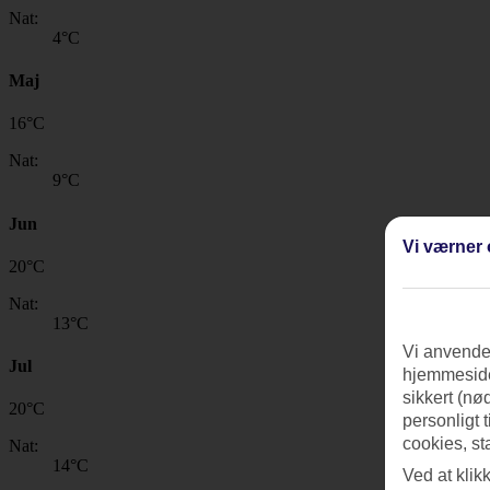
Nat:
4
°C
Maj
16
°
C
Nat:
9
°C
Jun
Vi værner 
20
°
C
Nat:
13
°C
Vi anvender
Jul
hjemmeside
sikkert (nø
20
°
C
personligt 
cookies, st
Nat:
14
°C
Ved at klik