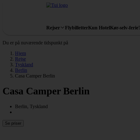
Rejser
Flybilletter
Kun Hotel
Kør-selv-ferie
Du er på nuværende tidspunkt på
Hjem
Rejse
Tyskland
Berlin
Casa Camper Berlin
Casa Camper Berlin
Berlin, Tyskland
Se priser