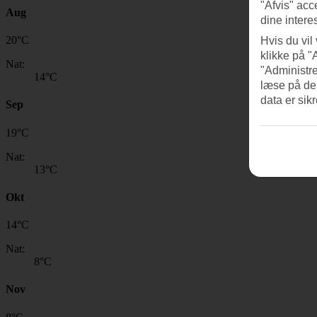
"Afvis" acc
Aug
dine intere
20
°
C
Hvis du vil
klikke på "
Nat:
"Administre
14
°C
læse på de
data er sik
Sep
19
°
C
Nat:
13
°C
Okt
14
°
C
Nat:
8
°C
Nov