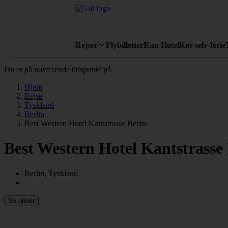
Rejser
Flybilletter
Kun Hotel
Kør-selv-ferie
Du er på nuværende tidspunkt på
Hjem
Rejse
Tyskland
Berlin
Best Western Hotel Kantstrasse Berlin
Best Western Hotel Kantstrasse 
Berlin, Tyskland
Se priser