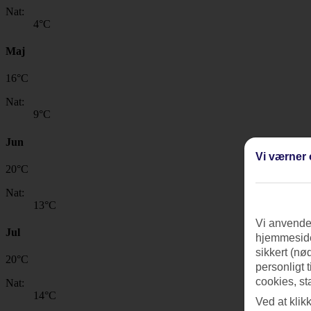
Nat:
4
°C
Maj
16
°
C
Nat:
9
°C
Jun
Vi værner 
20
°
C
Nat:
13
°C
Vi anvender
Jul
hjemmeside
sikkert (nø
20
°
C
personligt 
cookies, st
Nat:
14
°C
Ved at klik