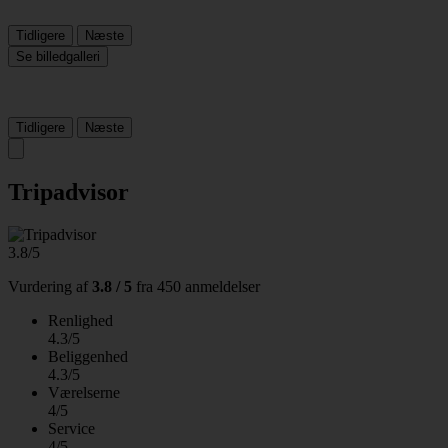
Tidligere
Næste
Se billedgalleri
Tidligere
Næste
Tripadvisor
3.8/5
Vurdering af
3.8 / 5
fra
450 anmeldelser
Renlighed
4.3/5
Beliggenhed
4.3/5
Værelserne
4/5
Service
4/5