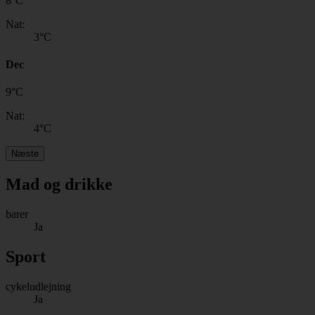
8
°
C
Nat:
3
°C
Dec
9
°
C
Nat:
4
°C
Næste
Mad og drikke
barer
Ja
Sport
cykeludlejning
Ja