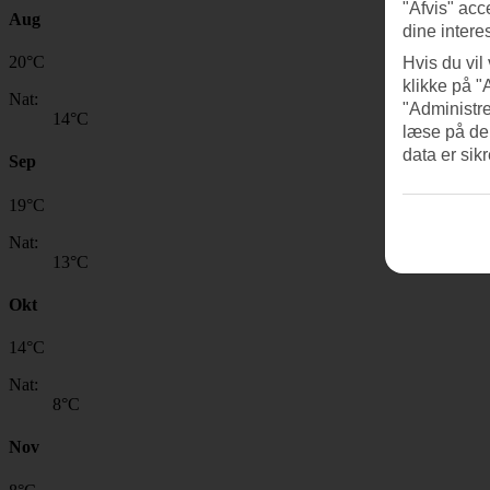
"Afvis" acc
Aug
dine intere
20
°
C
Hvis du vil
klikke på "
Nat:
"Administre
14
°C
læse på de
data er sik
Sep
19
°
C
Nat:
13
°C
Okt
14
°
C
Nat:
8
°C
Nov