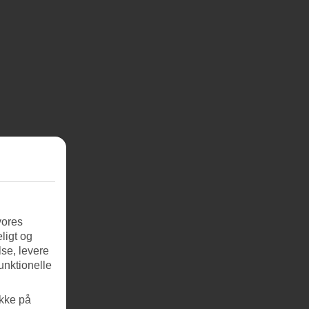
vores
ligt og
se, levere
unktionelle
ikke på