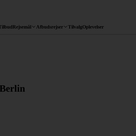
Tilbud
Rejsemål
Afbudsrejser
Tilvalg
Oplevelser
Berlin