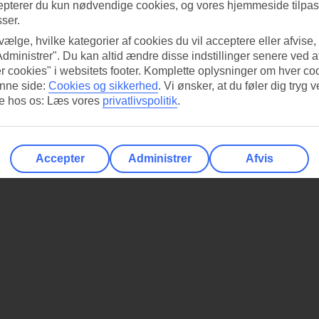
epterer du kun nødvendige cookies, og vores hjemmeside tilpass
sser.
 vælge, hvilke kategorier af cookies du vil acceptere eller afvise,
Administrer". Du kan altid ændre disse indstillinger senere ved a
r cookies" i websitets footer. Komplette oplysninger om hver co
nne side:
Cookies og sikkerhed
.
Vi ønsker, at du føler dig tryg v
re hos os: Læs vores
privatlivspolitik
.
Accepter
Administrer
Afvis