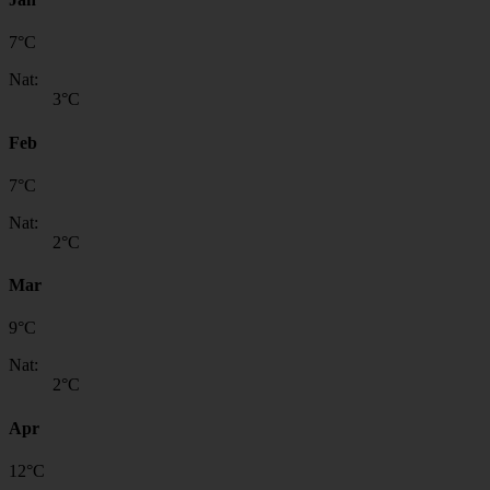
7
°
C
Nat:
3
°C
Feb
7
°
C
Nat:
2
°C
Mar
9
°
C
Nat:
2
°C
Apr
12
°
C