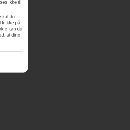
es ikke til
 skal du
t klikke på
okie kan du
ed, at dine