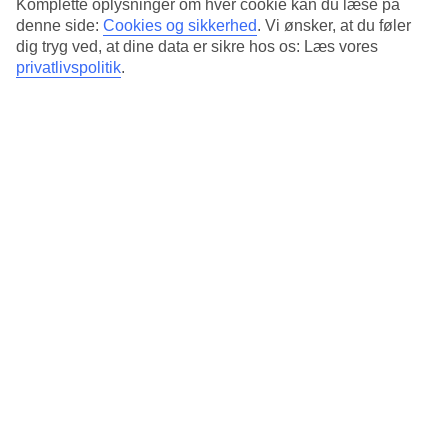
Standard
Komplette oplysninger om hver cookie kan du læse på
4/5
denne side:
Cookies og sikkerhed
.
Vi ønsker, at du føler
dig tryg ved, at dine data er sikre hos os: Læs vores
Om hotellet
privatlivspolitik
.
5*
Officiel kategori
Det 5-stjernede hotel Bellman Hotel i Berlin er et hotel med bar,
morgenmadsbuffet og WiFi. Der er parkeringsmuligheder i omådet.
Følgende kreditkort accepteres på hotellet: American Express, EC
Maestro, Mastercard og Visa.
Kort om hotellet
Restaurant/Bar
Ja/Ja
Gennemsnitsvejr i Berlin
Tidligere
Jan