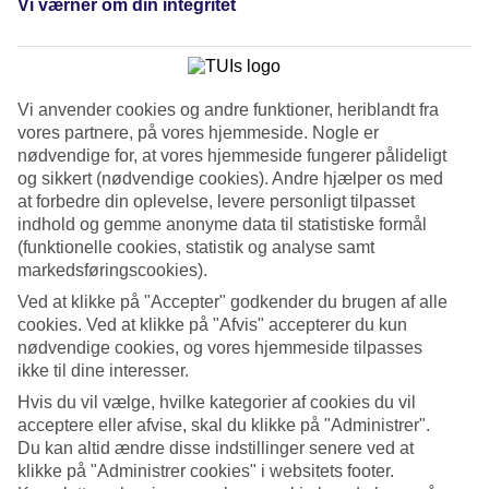
Vi værner om din integritet
Se billedgalleri
Tidligere
Næste
Vi anvender cookies og andre funktioner, heriblandt fra
vores partnere, på vores hjemmeside. Nogle er
Tripadvisor
nødvendige for, at vores hjemmeside fungerer pålideligt
og sikkert (nødvendige cookies). Andre hjælper os med
at forbedre din oplevelse, levere personligt tilpasset
4.1/5
indhold og gemme anonyme data til statistiske formål
(funktionelle cookies, statistik og analyse samt
Vurdering af
4.1 / 5
fra
44 anmeldelser
markedsføringscookies).
Renlighed
Ved at klikke på "Accepter" godkender du brugen af alle
4.4/5
cookies. Ved at klikke på "Afvis" accepterer du kun
Beliggenhed
nødvendige cookies, og vores hjemmeside tilpasses
3.8/5
ikke til dine interesser.
Værelserne
3.8/5
Hvis du vil vælge, hvilke kategorier af cookies du vil
Service
acceptere eller afvise, skal du klikke på "Administrer".
3.9/5
Du kan altid ændre disse indstillinger senere ved at
Søvnkvalitet
klikke på "Administrer cookies" i websitets footer.
4.1/5