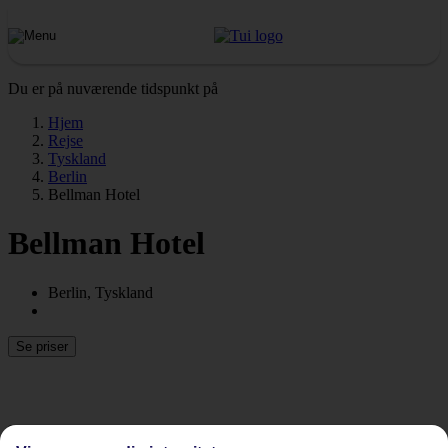
Du er på nuværende tidspunkt på
Hjem
Rejse
Tyskland
Berlin
Bellman Hotel
Bellman Hotel
Berlin, Tyskland
Se priser
Tidligere
Næste