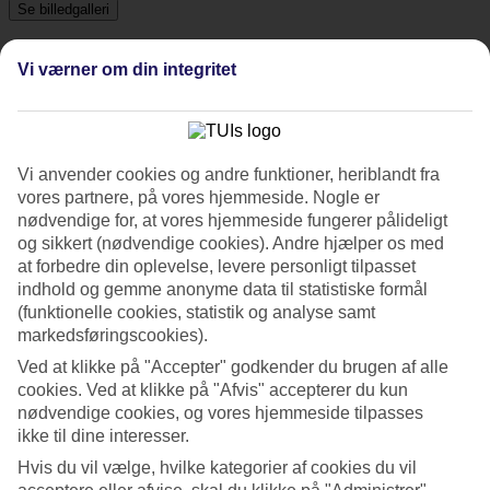
Se billedgalleri
Vi værner om din integritet
Tidligere
Næste
Tripadvisor
Vi anvender cookies og andre funktioner, heriblandt fra
vores partnere, på vores hjemmeside. Nogle er
nødvendige for, at vores hjemmeside fungerer pålideligt
3.7/5
og sikkert (nødvendige cookies). Andre hjælper os med
Vurdering af
3.7 / 5
fra
372 anmeldelser
at forbedre din oplevelse, levere personligt tilpasset
indhold og gemme anonyme data til statistiske formål
Renlighed
(funktionelle cookies, statistik og analyse samt
4/5
markedsføringscookies).
Beliggenhed
4.5/5
Ved at klikke på "Accepter" godkender du brugen af alle
Værelserne
cookies. Ved at klikke på "Afvis" accepterer du kun
3.6/5
nødvendige cookies, og vores hjemmeside tilpasses
Service
3.9/5
ikke til dine interesser.
Søvnkvalitet
Hvis du vil vælge, hvilke kategorier af cookies du vil
3.8/5