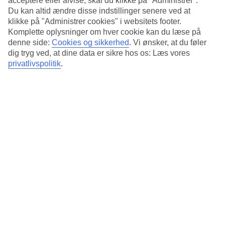
acceptere eller afvise, skal du klikke på "Administrer".
Standard
Du kan altid ændre disse indstillinger senere ved at
3.9/5
klikke på "Administrer cookies" i websitets footer.
Om hotellet
Komplette oplysninger om hver cookie kan du læse på
denne side:
Cookies og sikkerhed
.
Vi ønsker, at du føler
dig tryg ved, at dine data er sikre hos os: Læs vores
3*
Officiel kategori
privatlivspolitik
.
Det 3-stjernede hotel Air In Berlin Hotel i Berlin er et hotel med bar,
morgenmadsbuffet og WiFi. hvis børnene er med findes der
familieværelse og legeplads. Der er parkeringsmuligheder i omådet.
Hotellet blev senest renoveret år 2016. Følgende kreditkort
accepteres på hotellet: American Express, Diners Club, EC Maestro,
Mastercard og Visa.
Kort om hotellet
Bar
Ja
Gennemsnitsvejr i Berlin
Tidligere