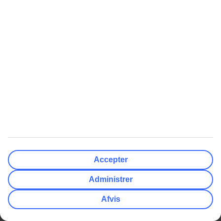
TUI Smiles Rewards Club
TUI Smiles Rewards Club -
Regler og vilkår
Populære Artikler
Mest Søgt
Her skal du bruge adapter
All Inclusive rejser
Hvor mange drikkepenge giver
Charterrejser
man?
Billige rejser
Europas 10 bedste strande
Afbudsrejser med All Inclusive
Få din egen pool i Grækenland
Varmeguide
Billige rejser
Afbudsrejser
Billige rejser til Thailand
Afbudsrejser med All Inclusive
Billige rejser til Grækenland
Afbudsrejser til Grækenland
Accepter
Billige rejser til Tyrkiet
Afbudsrejser til Gran Canaria
Administrer
Billige rejser til Mallorca
Afbudsrejser til Phuket
Afvis
Billige rejser til Cypern
TUI Danmark indgår i den nordiske rejsekoncern TUI Nordic, hvor