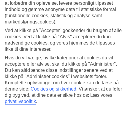
populært.
at forbedre din oplevelse, levere personligt tilpasset
indhold og gemme anonyme data til statistiske formål
God plads på stranden
(funktionelle cookies, statistik og analyse samt
markedsføringscookies).
Stranden er lang og finkornet med masser af solsenge. Her kan du
også spille fodbold og volleyball, eller prøve forskellige former for
Ved at klikke på "Accepter" godkender du brugen af alle
vandsport.
cookies. Ved at klikke på "Afvis" accepterer du kun
nødvendige cookies, og vores hjemmeside tilpasses
Nogle eksempler på Yalihan Unas faciliteter:
ikke til dine interesser.
Hvis du vil vælge, hvilke kategorier af cookies du vil
Inden- og udendørs restaurant, både buffet og à la carte
Stort poolområde med solterrasse og poolbar
acceptere eller afvise, skal du klikke på "Administrer".
Spa med fitness og mulighed for massage og forskellige
Du kan altid ændre disse indstillinger senere ved at
behandlinger
klikke på "Administrer cookies" i websitets footer.
Hamam mod betaling (tidsbestilling er påkrævet
Komplette oplysninger om hver cookie kan du læse på
Frisør
denne side:
Cookies og sikkerhed
.
Vi ønsker, at du føler
Aktiviteter hver dag
dig tryg ved, at dine data er sikre hos os: Læs vores
Aftenunderholdning nogle gange om ugen
privatlivspolitik
.
…og meget mere
Antal værelser : 168
Kort om hotellet