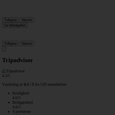
Tidligere
Næste
Se billedgalleri
Tidligere
Næste
Tripadvisor
4.5/5
Vurdering af
4.5 / 5
fra
529 anmeldelser
Renlighed
4.6/5
Beliggenhed
4.6/5
Værelserne