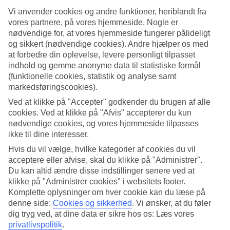
4.7/5
Standard
Vi anvender cookies og andre funktioner, heriblandt fra
4.7/5
vores partnere, på vores hjemmeside. Nogle er
nødvendige for, at vores hjemmeside fungerer pålideligt
Om hotellet
og sikkert (nødvendige cookies). Andre hjælper os med
at forbedre din oplevelse, levere personligt tilpasset
4*
indhold og gemme anonyme data til statistiske formål
Officiel kategori
(funktionelle cookies, statistik og analyse samt
WiFi
markedsføringscookies).
Privat strand, All Inclusive og vandrutsjebaner
Ved at klikke på "Accepter" godkender du brugen af alle
cookies. Ved at klikke på "Afvis" accepterer du kun
Eos Beach ligger lige ved stranden uden for Avsallar. All Inclusive
nødvendige cookies, og vores hjemmeside tilpasses
indgår med både buffet- og à la carte-restauranter samt tre barer. Der
ikke til dine interesser.
er to pools, vandrutsjebaner og en spa. Alt, du behøver til en
Hvis du vil vælge, hvilke kategorier af cookies du vil
afslappende ferie ved havet.
acceptere eller afvise, skal du klikke på "Administrer".
Hotellet åbnede i 2025 og tilbyder moderne dobbelt- og
Du kan altid ændre disse indstillinger senere ved at
familieværelser. Nogle værelser har havudsigt og plads til op til fem
klikke på "Administrer cookies" i websitets footer.
personer.
Komplette oplysninger om hver cookie kan du læse på
denne side:
Cookies og sikkerhed
.
Vi ønsker, at du føler
Skift mellem pool og strand
dig tryg ved, at dine data er sikre hos os: Læs vores
privatlivspolitik
.
Hotellet har to poolområder, hvoraf det ene har fire farverige