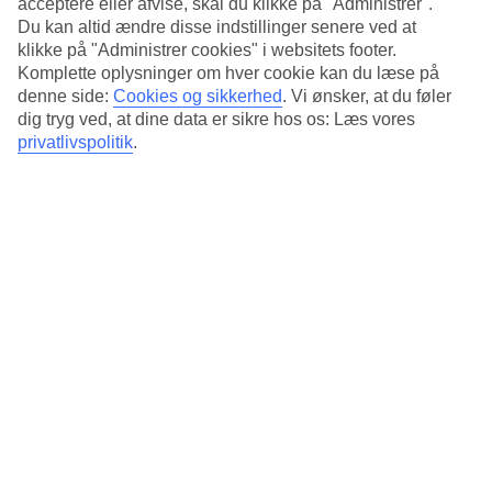
acceptere eller afvise, skal du klikke på "Administrer".
Standard
4.3/5
Du kan altid ændre disse indstillinger senere ved at
klikke på "Administrer cookies" i websitets footer.
Om hotellet
Komplette oplysninger om hver cookie kan du læse på
denne side:
Cookies og sikkerhed
.
Vi ønsker, at du føler
5*
dig tryg ved, at dine data er sikre hos os: Læs vores
Officiel kategori
privatlivspolitik
.
Strandhotel tæt på golfbane
Marhaba Palace er et strandhotel, kun få minutters gang fra
marinaen i Port El Kantaoui. På hotellet venter et laguneformet
poolområde, der er omgivet af palmer, liggestole og parasoller. De
aller yngste gæster har deres egen pool at lege i.
Hvis du kan lide at spille golf, ligger der en golfbane lige i nærheden
af hotellet.
På hotellet findes:
Pool og børnepool
Indendørs pool
Restaurant og bar
Fitnessrum