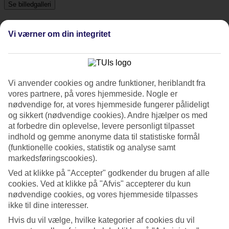
Se billedgalleri
Vi værner om din integritet
Tidligere
Næste
Tripadvisor
Vi anvender cookies og andre funktioner, heriblandt fra
vores partnere, på vores hjemmeside. Nogle er
4.4/5
nødvendige for, at vores hjemmeside fungerer pålideligt
og sikkert (nødvendige cookies). Andre hjælper os med
Vurdering af
4.4 / 5
fra
5881 anmeldelser
at forbedre din oplevelse, levere personligt tilpasset
indhold og gemme anonyme data til statistiske formål
Renlighed
(funktionelle cookies, statistik og analyse samt
4.4/5
Beliggenhed
markedsføringscookies).
4.6/5
Ved at klikke på "Accepter" godkender du brugen af alle
Værelserne
cookies. Ved at klikke på "Afvis" accepterer du kun
4.2/5
Service
nødvendige cookies, og vores hjemmeside tilpasses
4.3/5
ikke til dine interesser.
Søvnkvalitet
Hvis du vil vælge, hvilke kategorier af cookies du vil
4.4/5