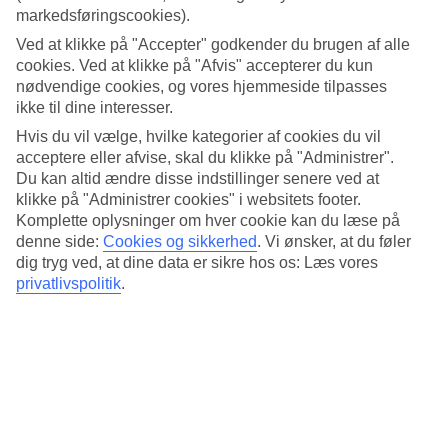
markedsføringscookies).
8/12
Ved at klikke på "Accepter" godkender du brugen af alle
cookies. Ved at klikke på "Afvis" accepterer du kun
nødvendige cookies, og vores hjemmeside tilpasses
ikke til dine interesser.
9/12
Hvis du vil vælge, hvilke kategorier af cookies du vil
acceptere eller afvise, skal du klikke på "Administrer".
Du kan altid ændre disse indstillinger senere ved at
10/12
klikke på "Administrer cookies" i websitets footer.
Komplette oplysninger om hver cookie kan du læse på
denne side:
Cookies og sikkerhed
.
Vi ønsker, at du føler
dig tryg ved, at dine data er sikre hos os: Læs vores
11/12
privatlivspolitik
.
12/12