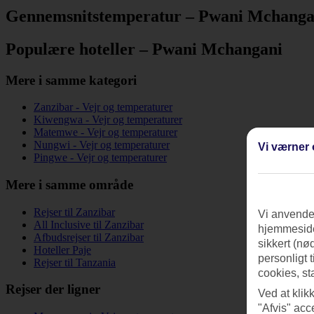
Gennemsnitstemperatur – Pwani Mchanga
Populære hoteller – Pwani Mchangani
Mere i samme kategori
Zanzibar - Vejr og temperaturer
Kiwengwa - Vejr og temperaturer
Matemwe - Vejr og temperaturer
Nungwi - Vejr og temperaturer
Vi værner 
Pingwe - Vejr og temperaturer
Mere i samme område
Rejser til Zanzibar
Vi anvender
All Inclusive til Zanzibar
hjemmeside
Afbudsrejser til Zanzibar
sikkert (nø
Hoteller Paje
personligt 
Rejser til Tanzania
cookies, st
Rejser der ligner
Ved at klik
"Afvis" acc