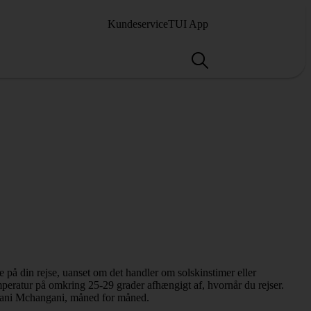
Kundeservice
TUI App
e på din rejse, uanset om det handler om solskinstimer eller
eratur på omkring 25-29 grader afhængigt af, hvornår du rejser.
 Pwani Mchangani, måned for måned.