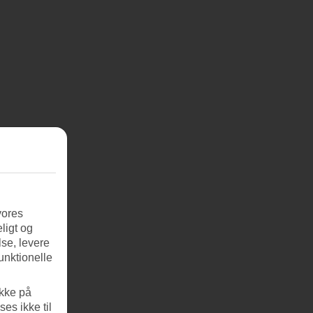
vores
ligt og
se, levere
unktionelle
ikke på
es ikke til