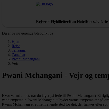
Rejser
Flybilletter
Kun Hotel
Kør-selv-ferie
Du er på nuværende tidspunkt på
Hjem
Rejse
Tanzania
Zanzibar
Pwani Mchangani
Vejr
Pwani Mchangani - Vejr og tem
Hvor varmt er det, når du tager på ferie til Pwani Mchangani? Et rigti
vandtemperatur. Pwani Mchangani tilbyder varme temperaturer på omkr
Pwani Mchangani er et fremragende sted for dig, der længes efter so