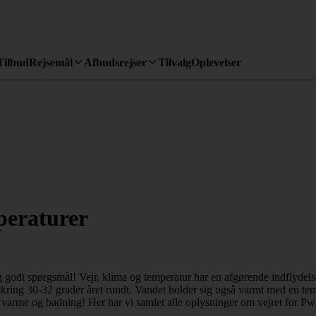
Tilbud
Rejsemål
Afbudsrejser
Tilvalg
Oplevelser
peraturer
g godt spørgsmål! Vejr, klima og temperatur har en afgørende indflydels
ing 30-32 grader året rundt. Vandet holder sig også varmt med en temp
l, varme og badning! Her har vi samlet alle oplysninger om vejret for