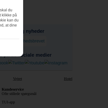
 skal du
t klikke på
okie kan du
ed, at dine
bud, tips og nyheder
onner på nyhedsbrevet
s på de sociale medier
Vejret
Hotel
Kundeservice
Ofte stillede spørgsmål
TUI-app