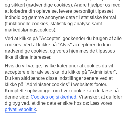
4.5/5
og sikkert (nødvendige cookies). Andre hjælper os med
Standard
at forbedre din oplevelse, levere personligt tilpasset
4.5/5
indhold og gemme anonyme data til statistiske formål
Om hotellet
(funktionelle cookies, statistik og analyse samt
markedsføringscookies).
WiFi
Ved at klikke på "Accepter" godkender du brugen af alle
cookies. Ved at klikke på "Afvis" accepterer du kun
Stilren, mindre pool med udsigt til Taffelbjerget
nødvendige cookies, og vores hjemmeside tilpasses
ikke til dine interesser.
Cape Milner er et mindre hotel i Cape Town med central
beliggenhed og kun 57 værelser. Hotellet har et stilrent, mindre
Hvis du vil vælge, hvilke kategorier af cookies du vil
poolområde med solterrasse og udsigt til Taffelbjerget. Her bor du
acceptere eller afvise, skal du klikke på "Administrer".
med ca. 1 km til både centrum og bademuligheder. Dog finder du
Du kan altid ændre disse indstillinger senere ved at
både shopping, barer og restauranter endnu tættere på.
klikke på "Administrer cookies" i websitets footer.
Komplette oplysninger om hver cookie kan du læse på
På hotellet findes:
denne side:
Cookies og sikkerhed
.
Vi ønsker, at du føler
WiFi
dig tryg ved, at dine data er sikre hos os: Læs vores
Pool
privatlivspolitik
.
Café/bar
Fitnessfaciliteter
Vaskeservice