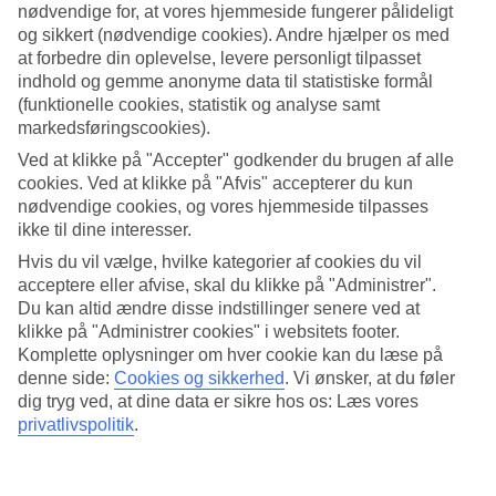
4.5/5
nødvendige for, at vores hjemmeside fungerer pålideligt
Standard
og sikkert (nødvendige cookies). Andre hjælper os med
4.6/5
at forbedre din oplevelse, levere personligt tilpasset
indhold og gemme anonyme data til statistiske formål
Om hotellet
(funktionelle cookies, statistik og analyse samt
markedsføringscookies).
WiFi
Ved at klikke på "Accepter" godkender du brugen af alle
Lille og centralt boutique-hotel
cookies. Ved at klikke på "Afvis" accepterer du kun
nødvendige cookies, og vores hjemmeside tilpasses
Cape Heritage Hotel ligger i hjertet af Cape Town ved Heritage
ikke til dine interesser.
Square. Et lille og centralt boutique-hotel med både værelser og
Hvis du vil vælge, hvilke kategorier af cookies du vil
lejligheder i et hus opført i 1771. Hotellet har restaurant, wellness-
afdeling og udlejningscykler.
acceptere eller afvise, skal du klikke på "Administrer".
Du kan altid ændre disse indstillinger senere ved at
Her bor du tæt på bylivet i centrum af Cape Town og seværdigheder
klikke på "Administrer cookies" i websitets footer.
som Signal Hill, Company Gardens og Hamnen the Victoria and
Komplette oplysninger om hver cookie kan du læse på
Alfred Waterfront.
denne side:
Cookies og sikkerhed
.
Vi ønsker, at du føler
På hotellet er der:
dig tryg ved, at dine data er sikre hos os: Læs vores
privatlivspolitik
.
WiFi
Restaurant
Bar og café