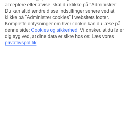
Standard
acceptere eller afvise, skal du klikke på "Administrer".
4/5
Du kan altid ændre disse indstillinger senere ved at
klikke på "Administrer cookies" i websitets footer.
Om hotellet
Komplette oplysninger om hver cookie kan du læse på
denne side:
Cookies og sikkerhed
.
Vi ønsker, at du føler
4*
dig tryg ved, at dine data er sikre hos os: Læs vores
Officiel kategori
privatlivspolitik
.
Det 4-stjernede hotel The Blandford Hotel London i City of
Westminster er et hotel med morgenmadsbuffet, WiFi og restaurant.
Der er parkeringsmuligheder i omådet. Hotellet blev senest
renoveret år 2024. Følgende kreditkort accepteres på hotellet:
American Express, Diners Club, EC Maestro, Mastercard og Visa.
Kort om hotellet
Restaurant
Ja
Gennemsnitsvejr i London
Tidligere