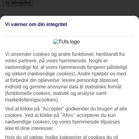
Se billedgalleri
Vi værner om din integritet
Tidligere
Næste
Tripadvisor
Vi anvender cookies og andre funktioner, heriblandt fra
vores partnere, på vores hjemmeside. Nogle er
4/5
nødvendige for, at vores hjemmeside fungerer pålideligt
og sikkert (nødvendige cookies). Andre hjælper os med
Vurdering af
4 / 5
fra
956 anmeldelser
at forbedre din oplevelse, levere personligt tilpasset
Renlighed
indhold og gemme anonyme data til statistiske formål
4.4/5
(funktionelle cookies, statistik og analyse samt
Beliggenhed
markedsføringscookies).
4.7/5
Værelserne
Ved at klikke på "Accepter" godkender du brugen af alle
3.7/5
cookies. Ved at klikke på "Afvis" accepterer du kun
Service
nødvendige cookies, og vores hjemmeside tilpasses
4.3/5
ikke til dine interesser.
Søvnkvalitet
4.1/5
Hvis du vil vælge, hvilke kategorier af cookies du vil