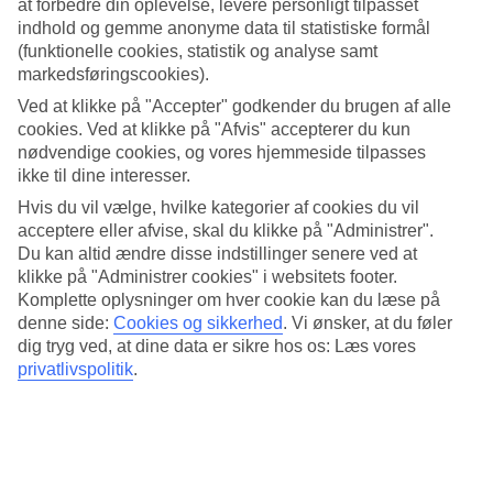
at forbedre din oplevelse, levere personligt tilpasset
Koggala - Vejr og temperaturer
indhold og gemme anonyme data til statistiske formål
(funktionelle cookies, statistik og analyse samt
markedsføringscookies).
Hvordan er vejret når du skal
rejse til Koggala
? Vejr, klima og
Ved at klikke på "Accepter" godkender du brugen af alle
temperaturer har en afgørende rolle for din ferie, uanset om det er
cookies. Ved at klikke på "Afvis" accepterer du kun
antal soltimer eller vandtemperatur. I Koggala er der et tropisk klima
nødvendige cookies, og vores hjemmeside tilpasses
med varme og dagstemperaturer på ca. 30-32 grader året rundt.
ikke til dine interesser.
Koggala er et perfekt rejsemål for dig, som elsker sol og varme! Her
Hvis du vil vælge, hvilke kategorier af cookies du vil
har vi samlet alt information om vejret for Koggala, måned for
acceptere eller afvise, skal du klikke på "Administrer".
måned.
Du kan altid ændre disse indstillinger senere ved at
klikke på "Administrer cookies" i websitets footer.
Komplette oplysninger om hver cookie kan du læse på
denne side:
Cookies og sikkerhed
.
Vi ønsker, at du føler
Gennemsnitsvejr i
Koggala
dig tryg ved, at dine data er sikre hos os: Læs vores
privatlivspolitik
.
Koggala