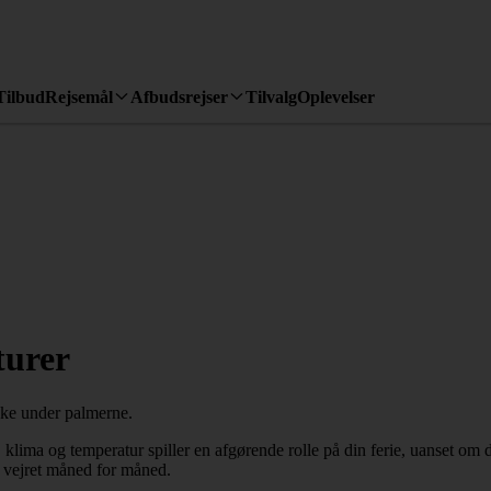
Tilbud
Rejsemål
Afbudsrejser
Tilvalg
Oplevelser
turer
, klima og temperatur spiller en afgørende rolle på din ferie, uanset om 
om vejret måned for måned.