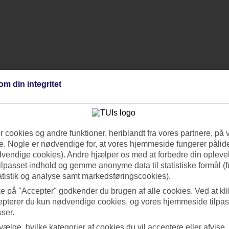
om din integritet
 cookies og andre funktioner, heriblandt fra vores partnere, på 
. Nogle er nødvendige for, at vores hjemmeside fungerer pålide
dvendige cookies). Andre hjælper os med at forbedre din oplevel
tilpasset indhold og gemme anonyme data til statistiske formål (f
atistik og analyse samt markedsføringscookies).
ke på "Accepter" godkender du brugen af alle cookies. Ved at kl
epterer du kun nødvendige cookies, og vores hjemmeside tilpass
sser.
 vælge, hvilke kategorier af cookies du vil acceptere eller afvise,