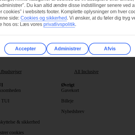
Administrer". Du kan altid ændre disse indstillinger senere ved a
r cookies" i websitets footer. Komplette oplysninger om hver co
nne side:
Cookies og sikkerhed
.
Vi ønsker, at du føler dig tryg v
re hos os: Læs vores
privatlivspolitik
.
s nyhedsbrev
>
Accepter
Administrer
Afvis
fbudsrejser
All Inclusive
I
Øvrigt
ksomheden
Gavekort
s TUI
Billeje
Nyhedsbrev
kyttelse & sikkerhed
trer cookies