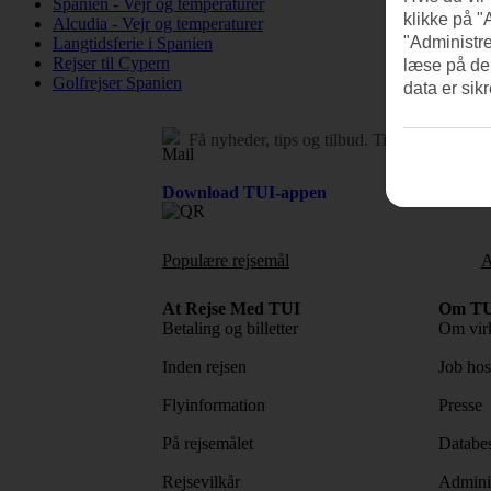
Spanien - Vejr og temperaturer
klikke på "
Alcudia - Vejr og temperaturer
"Administre
Langtidsferie i Spanien
Rejser til Cypern
læse på de
Golfrejser Spanien
data er sik
Få nyheder, tips og tilbud.
Tilmeld dig vore
Download TUI-appen
Populære rejsemål
A
At Rejse Med TUI
Om TU
Betaling og billetter
Om vir
Inden rejsen
Job ho
Flyinformation
Presse
På rejsemålet
Databes
Rejsevilkår
Adminis