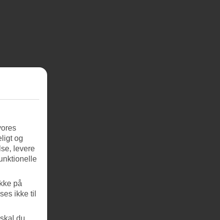
vores
ligt og
se, levere
unktionelle
ikke på
es ikke til
 skal du