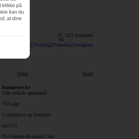
t klikke på
okie kan du
ed, at dine
TUI Danmark
Vejret
Hotel
Kundeservice
Ofte stillede spørgsmål
TUI-app
Compliance og Integritet
myTUI
TUI Smiles Rewards Club