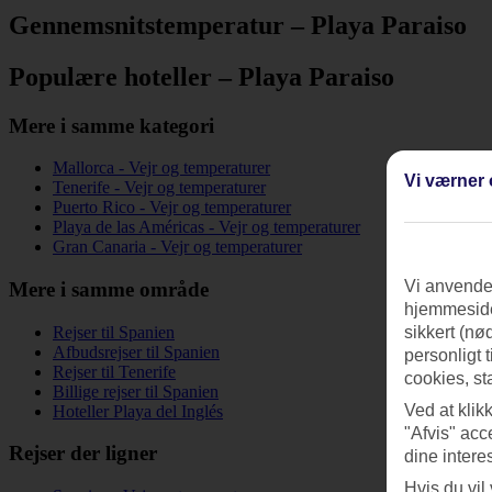
Gennemsnitstemperatur – Playa Paraiso
Populære hoteller – Playa Paraiso
Mere i samme kategori
Mallorca - Vejr og temperaturer
Vi værner 
Tenerife - Vejr og temperaturer
Puerto Rico - Vejr og temperaturer
Playa de las Américas - Vejr og temperaturer
Gran Canaria - Vejr og temperaturer
Vi anvender
Mere i samme område
hjemmeside
Rejser til Spanien
sikkert (nø
Afbudsrejser til Spanien
personligt 
Rejser til Tenerife
cookies, st
Billige rejser til Spanien
Ved at klik
Hoteller Playa del Inglés
"Afvis" acc
Rejser der ligner
dine intere
Hvis du vil