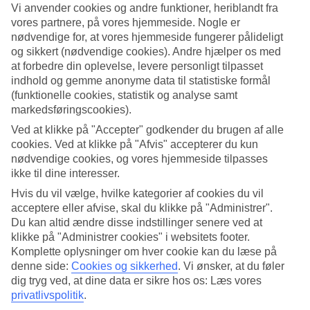
Service
Vi anvender cookies og andre funktioner, heriblandt fra
3.9/5
vores partnere, på vores hjemmeside. Nogle er
Søvnkvalitet
nødvendige for, at vores hjemmeside fungerer pålideligt
3.6/5
og sikkert (nødvendige cookies). Andre hjælper os med
Standard
3.7/5
at forbedre din oplevelse, levere personligt tilpasset
indhold og gemme anonyme data til statistiske formål
Om hotellet
(funktionelle cookies, statistik og analyse samt
markedsføringscookies).
WiFi
Ved at klikke på "Accepter" godkender du brugen af alle
cookies. Ved at klikke på "Afvis" accepterer du kun
Hotel nær stranden med pool
nødvendige cookies, og vores hjemmeside tilpasses
ikke til dine interesser.
Las Arenas er et moderne hotel i feriebyen Ca'n Pastilla. Her bor du
en kort gåtur fra en kilometerlange kyst med flere forskellige
Hvis du vil vælge, hvilke kategorier af cookies du vil
sandstrande. Hotellet har en terrasse med pool hvor du har udsigt
acceptere eller afvise, skal du klikke på "Administrer".
over havnen og havet.
Du kan altid ændre disse indstillinger senere ved at
klikke på "Administrer cookies" i websitets footer.
Las Arenas ligger 15 minutter i bil fra den livlige by Palma de
Mallorca, som har et bredt udvalg af restauranter, shopping og
Komplette oplysninger om hver cookie kan du læse på
natteliv.
denne side:
Cookies og sikkerhed
.
Vi ønsker, at du føler
dig tryg ved, at dine data er sikre hos os: Læs vores
På hotellet findes:
privatlivspolitik
.