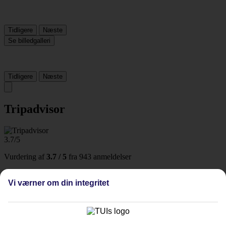
Tidligere
Næste
Se billedgalleri
Tidligere
Næste
Tripadvisor
3.7/5
Vurdering af
3.7 / 5
fra
943 anmeldelser
Renlighed
4/5
Vi værner om din integritet
Beliggenhed
4.5/5
Værelserne
3.6/5