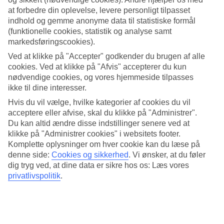
4.1/5
at forbedre din oplevelse, levere personligt tilpasset
Standard
3.9/5
indhold og gemme anonyme data til statistiske formål
(funktionelle cookies, statistik og analyse samt
Om hotellet
markedsføringscookies).
Ved at klikke på "Accepter" godkender du brugen af alle
WiFi
cookies. Ved at klikke på "Afvis" accepterer du kun
nødvendige cookies, og vores hjemmeside tilpasses
Med frodig have og pool
ikke til dine interesser.
Hotel Astari ligger kun nogle minutters gang fra stranden og
Hvis du vil vælge, hvilke kategorier af cookies du vil
Tarragonas gamle bydel. Hotellet har en frodig have mg hyggelige
acceptere eller afvise, skal du klikke på "Administrer".
loungehjørner under de skyggende træer. Her ligger også poolen.
Du kan altid ændre disse indstillinger senere ved at
Hotellet har også en morgenmadsrestaurant og en bar.
klikke på "Administrer cookies" i websitets footer.
Komplette oplysninger om hver cookie kan du læse på
På hotellet er der:
denne side:
Cookies og sikkerhed
.
Vi ønsker, at du føler
Restaurant og bar
dig tryg ved, at dine data er sikre hos os: Læs vores
Pool
privatlivspolitik
.
Elevator
24-timers reception
Alle værelser har:
WiFi og A/C