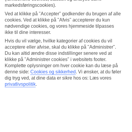
4.4/5
markedsføringscookies).
Standard
4.1/5
Ved at klikke på "Accepter" godkender du brugen af alle
cookies. Ved at klikke på "Afvis" accepterer du kun
Om hotellet
nødvendige cookies, og vores hjemmeside tilpasses
ikke til dine interesser.
4*
Hvis du vil vælge, hvilke kategorier af cookies du vil
Officiel kategori
acceptere eller afvise, skal du klikke på "Administrer".
Ved stranden med pool
Du kan altid ændre disse indstillinger senere ved at
klikke på "Administrer cookies" i websitets footer.
Medplaya Pez Espada ligger ved strandkanten i Torremolinos
Komplette oplysninger om hver cookie kan du læse på
mellem strandene La Carihuela og Hamacas Salvador. Alle hotellets
denne side:
Cookies og sikkerhed
.
Vi ønsker, at du føler
barer og restauranter har udsigt over Middelhavet og her er både
dig tryg ved, at dine data er sikre hos os: Læs vores
pools for voksne og børn.
privatlivspolitik
.
Vil du tage rundt med lokal transport, er der 100 meter til det
nærmeste busstoppested og vil du gå ind til centrum, tager det cirka
10 minutter.
På hotellet findes:
24 timers reception
Pool