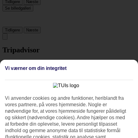
Tidligere
Næste
Se billedgalleri
Tidligere
Næste
Tripadvisor
Vi værner om din integritet
4.3/5
Vurdering af
4.3 / 5
fra
860 anmeldelser
Renlighed
4.6/5
Vi anvender cookies og andre funktioner, heriblandt fra
Beliggenhed
vores partnere, på vores hjemmeside. Nogle er
4.9/5
nødvendige for, at vores hjemmeside fungerer pålideligt
Værelserne
4.3/5
og sikkert (nødvendige cookies). Andre hjælper os med
Service
at forbedre din oplevelse, levere personligt tilpasset
4.4/5
indhold og gemme anonyme data til statistiske formål
Søvnkvalitet
(funktionelle cookies, statistik og analyse samt