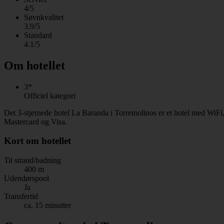
4/5
Søvnkvalitet
3.9/5
Standard
4.1/5
Om hotellet
3*
Officiel kategori
Det 3-stjernede hotel La Baranda i Torremolinos er et hotel med WiFi,
Mastercard og Visa.
Kort om hotellet
Til strand/badning
400 m
Udendørspool
Ja
Transfertid
ca. 15 minutter