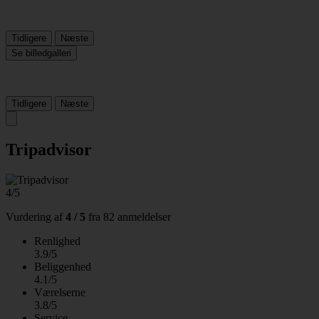
Tidligere
Næste
Se billedgalleri
Tidligere
Næste
Tripadvisor
4/5
Vurdering af
4 / 5
fra
82 anmeldelser
Renlighed
3.9/5
Beliggenhed
4.1/5
Værelserne
3.8/5
Service