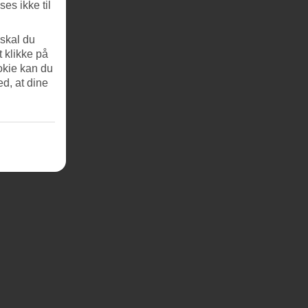
es ikke til
 skal du
t klikke på
okie kan du
ed, at dine