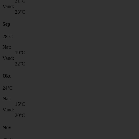
21
°C
Vand:
23
°C
Sep
28
°
C
Nat:
19
°C
Vand:
22
°C
Okt
24
°
C
Nat:
15
°C
Vand:
20
°C
Nov