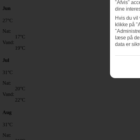
"Afvis" acc
Jun
dine intere
Hvis du vil
27
°
C
klikke på "
Nat:
"Administre
17
°C
læse på de
Vand:
data er sik
19
°C
Jul
31
°
C
Nat:
20
°C
Vand:
22
°C
Aug
31
°
C
Nat: