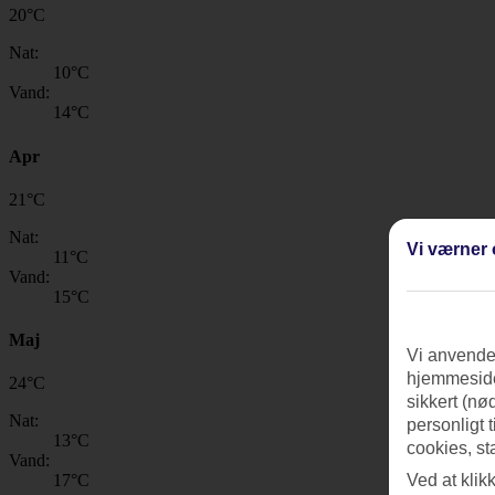
20
°
C
Nat:
10
°C
Vand:
14
°C
Apr
21
°
C
Nat:
Vi værner 
11
°C
Vand:
15
°C
Maj
Vi anvender
hjemmeside
24
°
C
sikkert (nø
Nat:
personligt 
13
°C
cookies, st
Vand:
Ved at klik
17
°C