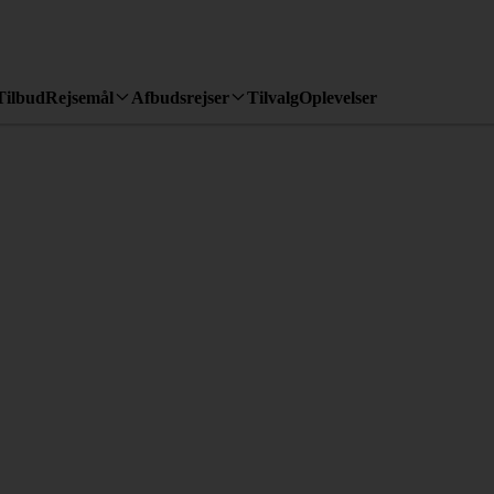
Tilbud
Rejsemål
Afbudsrejser
Tilvalg
Oplevelser