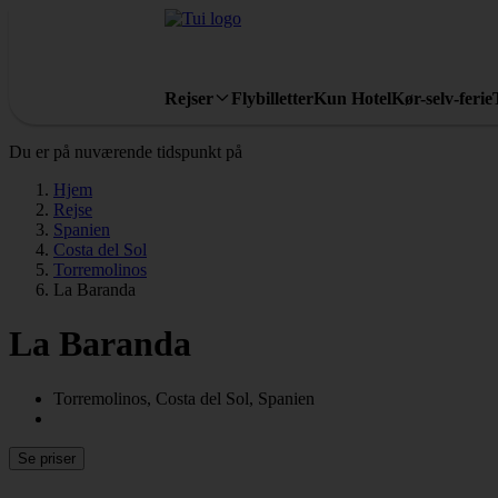
Rejser
Flybilletter
Kun Hotel
Kør-selv-ferie
Du er på nuværende tidspunkt på
Hjem
Rejse
Spanien
Costa del Sol
Torremolinos
La Baranda
La Baranda
Torremolinos, Costa del Sol, Spanien
Se priser