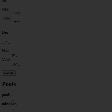
20
°
C
Nat:
11
°C
Vand:
17
°C
Dec
17
°
C
Nat:
9
°C
Vand:
16
°C
Næste
Pools
pools
1
udendørs pool
1