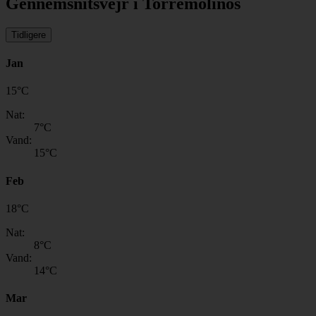
Gennemsnitsvejr i Torremolinos
Tidligere
Jan
15
°
C
Nat:
7
°C
Vand:
15
°C
Feb
18
°
C
Nat:
8
°C
Vand:
14
°C
Mar