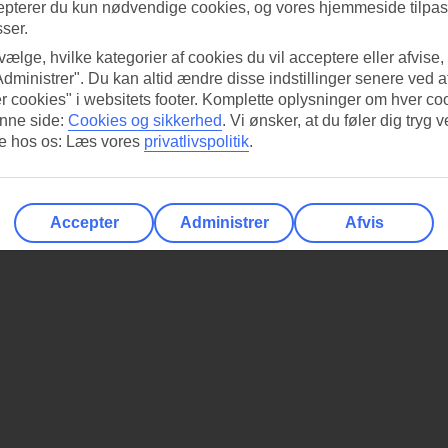
epterer du kun nødvendige cookies, og vores hjemmeside tilpass
sser.
 vælge, hvilke kategorier af cookies du vil acceptere eller afvise,
Administrer". Du kan altid ændre disse indstillinger senere ved a
r cookies" i websitets footer. Komplette oplysninger om hver co
nne side:
Cookies og sikkerhed
.
Vi ønsker, at du føler dig tryg v
re hos os: Læs vores
privatlivspolitik
.
Accepter
Administrer
Afvis