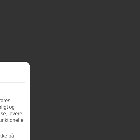
vores
ligt og
se, levere
unktionelle
ikke på