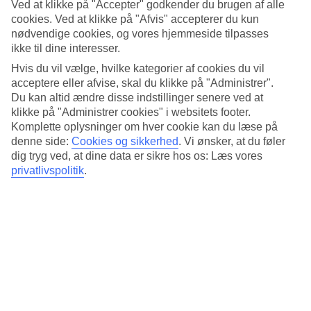
4/5
Ved at klikke på "Accepter" godkender du brugen af alle
Standard
cookies. Ved at klikke på "Afvis" accepterer du kun
4.1/5
nødvendige cookies, og vores hjemmeside tilpasses
ikke til dine interesser.
Om hotellet
Hvis du vil vælge, hvilke kategorier af cookies du vil
acceptere eller afvise, skal du klikke på "Administrer".
4*
Du kan altid ændre disse indstillinger senere ved at
Officiel kategori
klikke på "Administrer cookies" i websitets footer.
Det 4-stjernede hotel Bajondillo i Torremolinos er et hotel med bar,
Komplette oplysninger om hver cookie kan du læse på
morgenmadsbuffet og WiFi. På hotellet kan du nyde massage. Der
denne side:
Cookies og sikkerhed
.
Vi ønsker, at du føler
er parkeringsmuligheder i omådet. Hotellet blev senest renoveret år
dig tryg ved, at dine data er sikre hos os: Læs vores
2006. Følgende kreditkort accepteres på hotellet: American Express,
privatlivspolitik
.
EC Maestro, Mastercard og Visa.
Kort om hotellet
Til strand/badning
20 m
Udendørspool
Ja
Restaurant/Bar
Ja/Ja
Transfertid