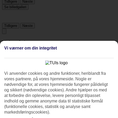
Tidligere
Næste
Se billedgalleri
Tidligere
Næste
Tripadvisor
Vi værner om din integritet
4/5
Vurdering af
4 / 5
fra
2479 anmeldelser
Vi anvender cookies og andre funktioner, heriblandt fra
Renlighed
vores partnere, på vores hjemmeside. Nogle er
4.2/5
nødvendige for, at vores hjemmeside fungerer pålideligt
Beliggenhed
og sikkert (nødvendige cookies). Andre hjælper os med
4.7/5
Værelserne
at forbedre din oplevelse, levere personligt tilpasset
3.7/5
indhold og gemme anonyme data til statistiske formål
Service
(funktionelle cookies, statistik og analyse samt
4.1/5
markedsføringscookies).
Søvnkvalitet