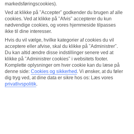
markedsføringscookies).
Gennemsnitstemperatur – Albir
Ved at klikke på "Accepter" godkender du brugen af alle
cookies. Ved at klikke på "Afvis" accepterer du kun
Populære hoteller – Albir
nødvendige cookies, og vores hjemmeside tilpasses
ikke til dine interesser.
Mere i samme kategori
Hvis du vil vælge, hvilke kategorier af cookies du vil
acceptere eller afvise, skal du klikke på "Administrer".
Mallorca - Vejr og temperaturer
Du kan altid ændre disse indstillinger senere ved at
Tenerife - Vejr og temperaturer
Alcudia - Vejr og temperaturer
klikke på "Administrer cookies" i websitets footer.
Puerto Rico - Vejr og temperaturer
Komplette oplysninger om hver cookie kan du læse på
Gran Canaria - Vejr og temperaturer
denne side:
Cookies og sikkerhed
.
Vi ønsker, at du føler
dig tryg ved, at dine data er sikre hos os: Læs vores
Mere i samme område
privatlivspolitik
.
Rejser til Spanien
Afbudsrejser til Spanien
Rejser til Tenerife
Billige rejser til Spanien
Rejser til Gran Canaria
Rejser der ligner