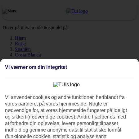
Du er på nuværende tidspunkt på
Hjem
Rejse
Spanien
Costa Blanca
Albir
Vejr
Vi værner om din integritet
Albir - Vejr og temperaturer
Vi anvender cookies og andre funktioner, heriblandt fra
vores partnere, på vores hjemmeside. Nogle er
nødvendige for, at vores hjemmeside fungerer pålideligt
Hvordan er vejret, når du skal
rejse til Albir
på ferie? Vejret, klima
og sikkert (nødvendige cookies). Andre hjælper os med
og temperatur spiller en afgørende rolle på din ferie, uanset om det
at forbedre din oplevelse, levere personligt tilpasset
gælder soltimer eller vandtemperatur. Find ud af hvor varmt der er,
når du skal rejse til Albir. Her har vi samlet al information om vejret
indhold og gemme anonyme data til statistiske formål
måned for måned.
(funktionelle cookies, statistik og analyse samt