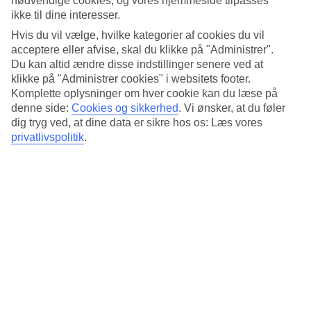
nødvendige cookies, og vores hjemmeside tilpasses
Standard
ikke til dine interesser.
4.1/5
Hvis du vil vælge, hvilke kategorier af cookies du vil
Om hotellet
acceptere eller afvise, skal du klikke på "Administrer".
Du kan altid ændre disse indstillinger senere ved at
3*
klikke på "Administrer cookies" i websitets footer.
Officiel kategori
Komplette oplysninger om hver cookie kan du læse på
denne side:
Cookies og sikkerhed
.
Vi ønsker, at du føler
Det 3-stjernede hotel Silken Sant Gervasi i Barcelona er et hotel
dig tryg ved, at dine data er sikre hos os: Læs vores
med bar, morgenmadsbuffet og WiFi. Der er parkeringsmuligheder i
omådet. Hotellet blev senest renoveret år 2008. Følgende kreditkort
privatlivspolitik
.
accepteres på hotellet: American Express, Diners Club, Mastercard
og Visa.
Kort om hotellet
Restaurant/Bar
Ja/Ja
Gennemsnitsvejr i Barcelona
Tidligere