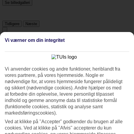
Se billedgalleri
Tidligere
Næste
Vi værner om din integritet
Tripadvisor
4/5
Vi anvender cookies og andre funktioner, heriblandt fra
Vurdering af
4 / 5
fra
678 anmeldelser
vores partnere, på vores hjemmeside. Nogle er
Renlighed
nødvendige for, at vores hjemmeside fungerer pålideligt
4.3/5
og sikkert (nødvendige cookies). Andre hjælper os med
Beliggenhed
at forbedre din oplevelse, levere personligt tilpasset
3.8/5
indhold og gemme anonyme data til statistiske formål
Værelserne
(funktionelle cookies, statistik og analyse samt
4.1/5
markedsføringscookies).
Service
4.1/5
Ved at klikke på "Accepter" godkender du brugen af alle
Søvnkvalitet
cookies. Ved at klikke på "Afvis" accepterer du kun
4.2/5