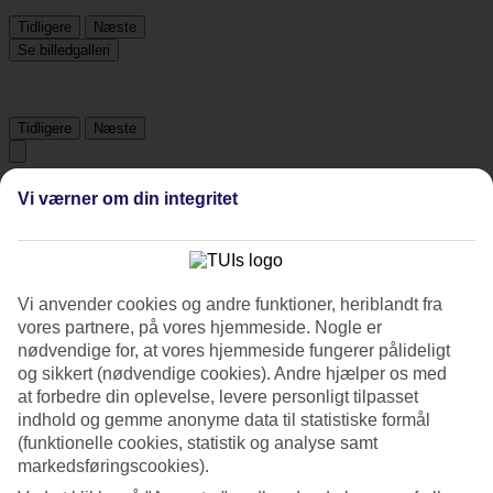
Tidligere
Næste
Se billedgalleri
Tidligere
Næste
Tripadvisor
Vi værner om din integritet
4.4/5
Vurdering af
4.4 / 5
fra
3084 anmeldelser
Vi anvender cookies og andre funktioner, heriblandt fra
vores partnere, på vores hjemmeside. Nogle er
Renlighed
nødvendige for, at vores hjemmeside fungerer pålideligt
4.5/5
og sikkert (nødvendige cookies). Andre hjælper os med
Beliggenhed
at forbedre din oplevelse, levere personligt tilpasset
4.2/5
Værelserne
indhold og gemme anonyme data til statistiske formål
4.4/5
(funktionelle cookies, statistik og analyse samt
Service
markedsføringscookies).
4.4/5