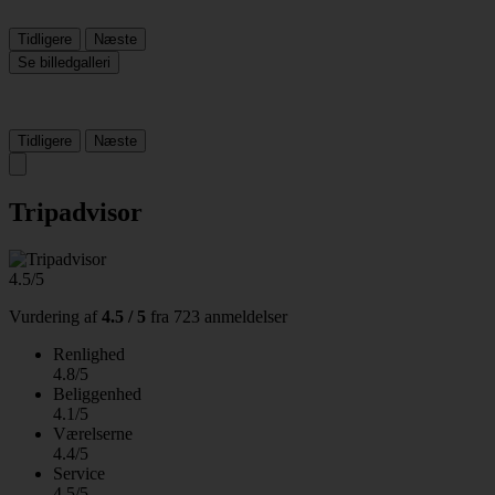
Tidligere
Næste
Se billedgalleri
Tidligere
Næste
Tripadvisor
4.5/5
Vurdering af
4.5 / 5
fra
723 anmeldelser
Renlighed
4.8/5
Beliggenhed
4.1/5
Værelserne
4.4/5
Service
4.5/5