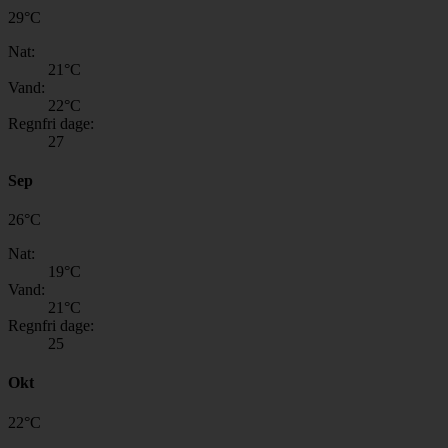
29
°
C
Nat:
21
°C
Vand:
22
°C
Regnfri dage:
27
Sep
26
°
C
Nat:
19
°C
Vand:
21
°C
Regnfri dage:
25
Okt
22
°
C