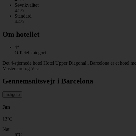
Søvnkvalitet
4.5/5
Standard
4.4/5
Om hotellet
4*
Officiel kategori
Det 4-stjernede hotel Hotel Upper Diagonal i Barcelona er et hotel me
Mastercard og Visa.
Gennemsnitsvejr i Barcelona
Tidligere
Jan
13
°
C
Nat:
6
°C