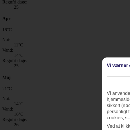
Regnfri dage:
25
Apr
18
°
C
Nat:
11
°C
Vand:
14
°C
Regnfri dage:
Vi værner 
25
Maj
21
°
C
Vi anvender
Nat:
hjemmeside
14
°C
sikkert (nø
Vand:
personligt 
16
°C
cookies, st
Regnfri dage:
26
Ved at klik