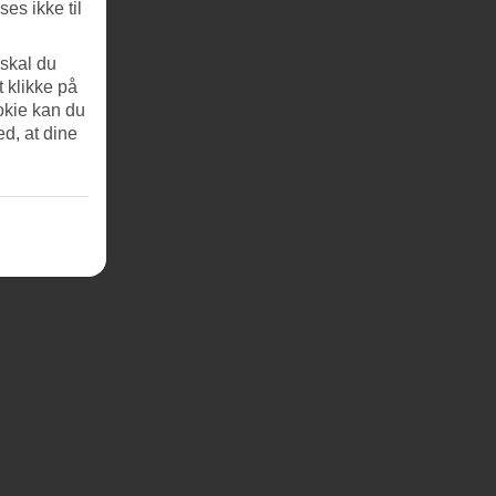
es ikke til
 skal du
t klikke på
okie kan du
ed, at dine