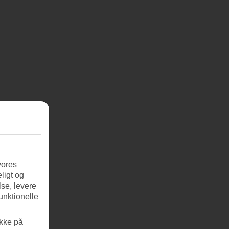
vores
ligt og
se, levere
unktionelle
ikke på