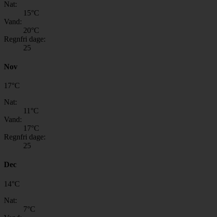
Nat:
15
°C
Vand:
20
°C
Regnfri dage:
25
Nov
17
°
C
Nat:
11
°C
Vand:
17
°C
Regnfri dage:
25
Dec
14
°
C
Nat:
7
°C