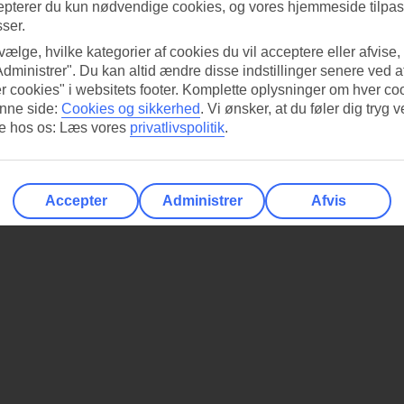
epterer du kun nødvendige cookies, og vores hjemmeside tilpass
sser.
 vælge, hvilke kategorier af cookies du vil acceptere eller afvise,
Administrer". Du kan altid ændre disse indstillinger senere ved a
r cookies" i websitets footer. Komplette oplysninger om hver co
nne side:
Cookies og sikkerhed
.
Vi ønsker, at du føler dig tryg v
re hos os: Læs vores
privatlivspolitik
.
Accepter
Administrer
Afvis