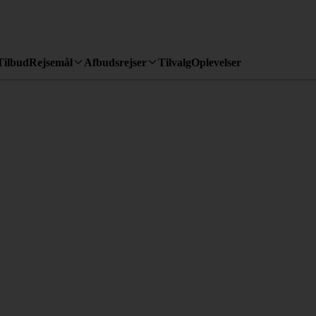
Tilbud
Rejsemål
Afbudsrejser
Tilvalg
Oplevelser