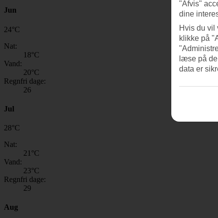
"Afvis" acc
Jun
dine intere
Hvis du vil
24
°
C
klikke på "
Nat:
"Administre
18
°C
læse på de
Vand:
data er sik
20
°C
Regnfri dage:
26
Jul
28
°
C
Nat:
21
°C
Vand:
23
°C
Regnfri dage:
29
Aug