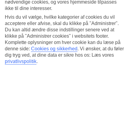
Standard
nødvendige cookies, og vores hjemmeside tilpasses
4.1/5
ikke til dine interesser.
Hvis du vil vælge, hvilke kategorier af cookies du vil
Om hotellet
acceptere eller afvise, skal du klikke på "Administrer".
Du kan altid ændre disse indstillinger senere ved at
4*
klikke på "Administrer cookies" i websitets footer.
Officiel kategori
Komplette oplysninger om hver cookie kan du læse på
Det 4-stjernede hotel Hotel Barcelona Center i Barcelona er et hotel
denne side:
Cookies og sikkerhed
.
Vi ønsker, at du føler
med bar, morgenmadsbuffet og WiFi. På hotellet kan du nyde Både
dig tryg ved, at dine data er sikre hos os: Læs vores
massage og sauna. Der er parkeringsmuligheder i omådet. Følgende
privatlivspolitik
.
kreditkort accepteres på hotellet: American Express, Diners Club,
Mastercard og Visa.
Kort om hotellet
Restaurant/Bar
Ja/Ja
Gennemsnitsvejr i Barcelona
Tidligere