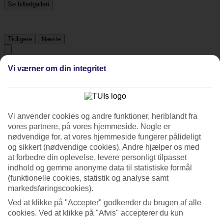
Se billedgalleri
Tidligere
Næste
Tripadvisor
Vi værner om din integritet
4.2/5
Vi anvender cookies og andre funktioner, heriblandt fra
Vurdering af
4.2 / 5
fra
1812 anmeldelser
vores partnere, på vores hjemmeside. Nogle er
Renlighed
nødvendige for, at vores hjemmeside fungerer pålideligt
4.5/5
og sikkert (nødvendige cookies). Andre hjælper os med
Beliggenhed
at forbedre din oplevelse, levere personligt tilpasset
4.5/5
indhold og gemme anonyme data til statistiske formål
Værelserne
4.2/5
(funktionelle cookies, statistik og analyse samt
Service
markedsføringscookies).
4.3/5
Ved at klikke på "Accepter" godkender du brugen af alle
Søvnkvalitet
cookies. Ved at klikke på "Afvis" accepterer du kun
4.2/5