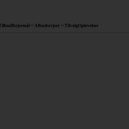
Tilbud
Rejsemål
Afbudsrejser
Tilvalg
Oplevelser