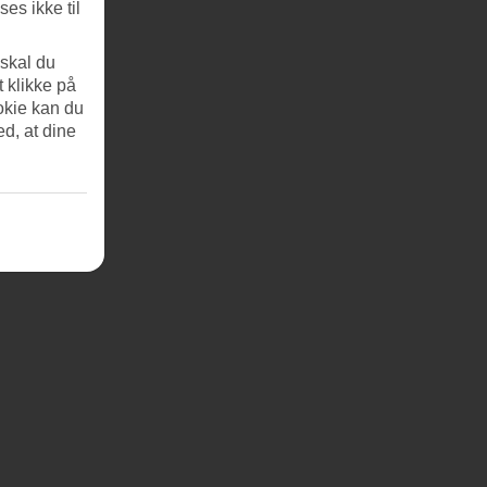
es ikke til
 skal du
t klikke på
okie kan du
ed, at dine