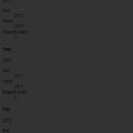
29
°
C
Nat:
25
°C
Vand:
29
°C
Regnfri dage:
3
Aug
29
°
C
Nat:
25
°C
Vand:
29
°C
Regnfri dage:
2
Sep
28
°
C
Nat: