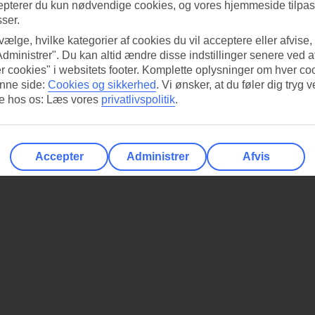
epterer du kun nødvendige cookies, og vores hjemmeside tilpass
sser.
 vælge, hvilke kategorier af cookies du vil acceptere eller afvise,
Administrer". Du kan altid ændre disse indstillinger senere ved a
r cookies" i websitets footer. Komplette oplysninger om hver co
nne side:
Cookies og sikkerhed
.
Vi ønsker, at du føler dig tryg v
re hos os: Læs vores
privatlivspolitik
.
Accepter
Administrer
Afvis