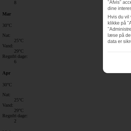
"Afvis" acc
8
dine intere
Mar
Hvis du vil
klikke på "
30
°
C
"Administre
Nat:
læse på de
25
°C
data er sik
Vand:
29
°C
Regnfri dage:
6
Apr
30
°
C
Nat:
25
°C
Vand:
29
°C
Regnfri dage:
2