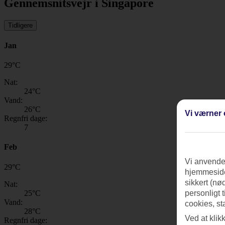
Gennemsnitsvejr i Singapore
Tidligere
Jan
29
°
C
Nat:
24
°C
Vand:
26
°C
Vi værner 
Regnfri dage:
7
Feb
Vi anvender
29
°
C
hjemmeside
sikkert (nø
Nat:
25
°C
personligt 
Vand:
cookies, st
28
°C
Ved at klik
Regnfri dage: