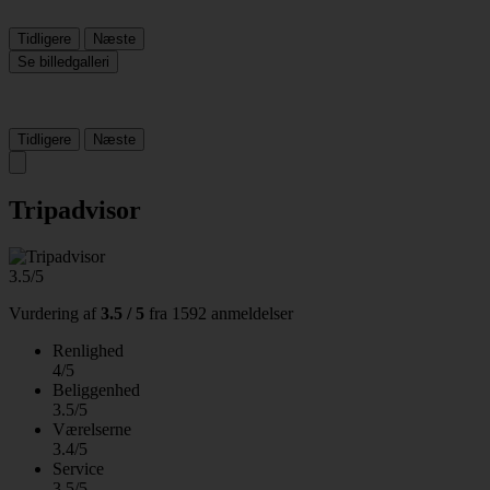
Tidligere
Næste
Se billedgalleri
Tidligere
Næste
Tripadvisor
3.5/5
Vurdering af
3.5 / 5
fra
1592 anmeldelser
Renlighed
4/5
Beliggenhed
3.5/5
Værelserne
3.4/5
Service
3.5/5