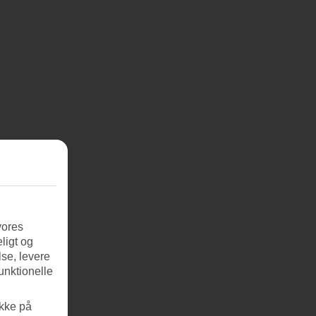
vores
ligt og
se, levere
unktionelle
ikke på