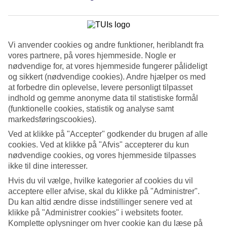
Se billedgalleri
Tidligere
Næste
Vi anvender cookies og andre funktioner, heriblandt fra
vores partnere, på vores hjemmeside. Nogle er
nødvendige for, at vores hjemmeside fungerer pålideligt
Tripadvisor
og sikkert (nødvendige cookies). Andre hjælper os med
at forbedre din oplevelse, levere personligt tilpasset
indhold og gemme anonyme data til statistiske formål
3.1/5
(funktionelle cookies, statistik og analyse samt
markedsføringscookies).
Vurdering af
3.1 / 5
fra
83 anmeldelser
Ved at klikke på "Accepter" godkender du brugen af alle
Renlighed
cookies. Ved at klikke på "Afvis" accepterer du kun
4.4/5
nødvendige cookies, og vores hjemmeside tilpasses
Beliggenhed
3.7/5
ikke til dine interesser.
Værelserne
Hvis du vil vælge, hvilke kategorier af cookies du vil
3.9/5
acceptere eller afvise, skal du klikke på "Administrer".
Service
3.9/5
Du kan altid ændre disse indstillinger senere ved at
Søvnkvalitet
klikke på "Administrer cookies" i websitets footer.
4.2/5
Komplette oplysninger om hver cookie kan du læse på