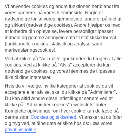
Se billedgalleri
Vi anvender cookies og andre funktioner, heriblandt fra
vores partnere, på vores hjemmeside. Nogle er
nødvendige for, at vores hjemmeside fungerer pålideligt
Tidligere
Næste
og sikkert (nødvendige cookies). Andre hjælper os med
at forbedre din oplevelse, levere personligt tilpasset
indhold og gemme anonyme data til statistiske formål
Tripadvisor
(funktionelle cookies, statistik og analyse samt
markedsføringscookies).
Ved at klikke på "Accepter" godkender du brugen af alle
5/5
cookies. Ved at klikke på "Afvis" accepterer du kun
Vurdering af
5 / 5
fra
6 anmeldelser
nødvendige cookies, og vores hjemmeside tilpasses
ikke til dine interesser.
Renlighed
Hvis du vil vælge, hvilke kategorier af cookies du vil
5/5
Beliggenhed
acceptere eller afvise, skal du klikke på "Administrer".
4/5
Du kan altid ændre disse indstillinger senere ved at
Værelserne
klikke på "Administrer cookies" i websitets footer.
5/5
Komplette oplysninger om hver cookie kan du læse på
Service
denne side:
Cookies og sikkerhed
.
Vi ønsker, at du føler
5/5
dig tryg ved, at dine data er sikre hos os: Læs vores
Søvnkvalitet
5/5
privatlivspolitik
.