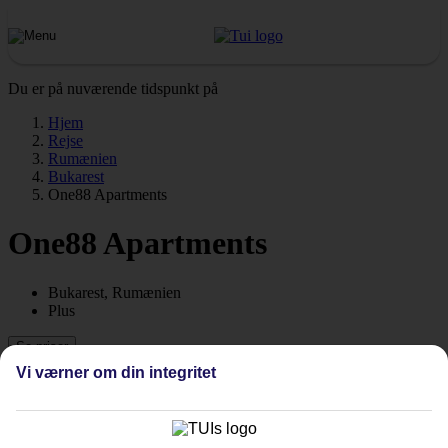
Du er på nuværende tidspunkt på
Hjem
Rejse
Rumænien
Bukarest
One88 Apartments
One88 Apartments
Bukarest, Rumænien
Plus
Se priser
Vi værner om din integritet
Tidligere
Næste