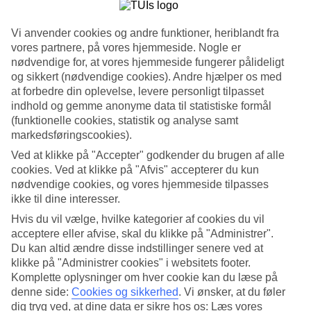
Se billedgalleri
Vi anvender cookies og andre funktioner, heriblandt fra
vores partnere, på vores hjemmeside. Nogle er
Tidligere
Næste
nødvendige for, at vores hjemmeside fungerer pålideligt
og sikkert (nødvendige cookies). Andre hjælper os med
at forbedre din oplevelse, levere personligt tilpasset
Tripadvisor
indhold og gemme anonyme data til statistiske formål
(funktionelle cookies, statistik og analyse samt
markedsføringscookies).
4.2/5
Ved at klikke på "Accepter" godkender du brugen af alle
Vurdering af
4.2 / 5
fra
237 anmeldelser
cookies. Ved at klikke på "Afvis" accepterer du kun
nødvendige cookies, og vores hjemmeside tilpasses
Renlighed
ikke til dine interesser.
4.7/5
Beliggenhed
Hvis du vil vælge, hvilke kategorier af cookies du vil
4.8/5
acceptere eller afvise, skal du klikke på "Administrer".
Værelserne
Du kan altid ændre disse indstillinger senere ved at
4.1/5
klikke på "Administrer cookies" i websitets footer.
Service
4.3/5
Komplette oplysninger om hver cookie kan du læse på
Søvnkvalitet
denne side:
Cookies og sikkerhed
.
Vi ønsker, at du føler
4.4/5
dig tryg ved, at dine data er sikre hos os: Læs vores