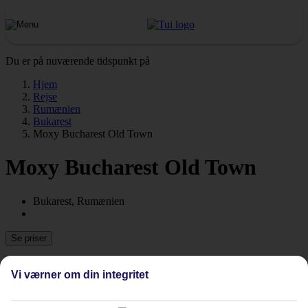
Du er på nuværende tidspunkt på
Hjem
Rejse
Rumænien
Bukarest
Moxy Bucharest Old Town
Moxy Bucharest Old Town
Bukarest, Rumænien
Se priser
Vi værner om din integritet
Tidligere
Næste