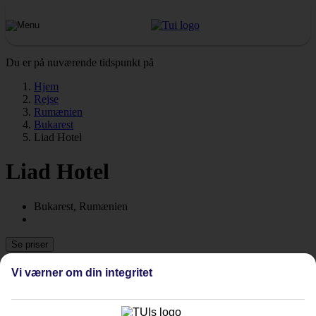
Du er på nuværende tidspunkt på
Hjem
Rejse
Rumænien
Bukarest
Liad Hotel
Liad Hotel
Bukarest, Rumænien
Se priser
Vi værner om din integritet
Tidligere
Næste