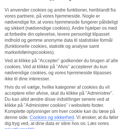
Se billedgalleri
Vi anvender cookies og andre funktioner, heriblandt fra
vores partnere, på vores hjemmeside. Nogle er
nødvendige for, at vores hjemmeside fungerer pålideligt
Tidligere
Næste
og sikkert (nødvendige cookies). Andre hjælper os med
at forbedre din oplevelse, levere personligt tilpasset
Tripadvisor
indhold og gemme anonyme data til statistiske formål
(funktionelle cookies, statistik og analyse samt
markedsføringscookies).
3.4/5
Ved at klikke på "Accepter" godkender du brugen af alle
cookies. Ved at klikke på "Afvis" accepterer du kun
Vurdering af
3.4 / 5
fra
118 anmeldelser
nødvendige cookies, og vores hjemmeside tilpasses
Renlighed
ikke til dine interesser.
3.7/5
Hvis du vil vælge, hvilke kategorier af cookies du vil
Beliggenhed
acceptere eller afvise, skal du klikke på "Administrer".
4.5/5
Værelserne
Du kan altid ændre disse indstillinger senere ved at
3.3/5
klikke på "Administrer cookies" i websitets footer.
Service
Komplette oplysninger om hver cookie kan du læse på
3.5/5
denne side:
Cookies og sikkerhed
.
Vi ønsker, at du føler
Søvnkvalitet
dig tryg ved, at dine data er sikre hos os: Læs vores
3/5