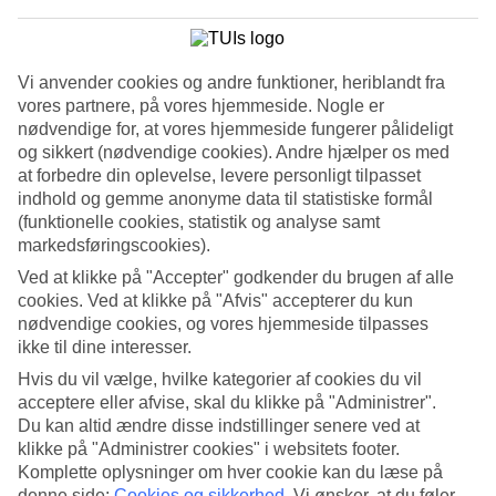
Se billedgalleri
Vi anvender cookies og andre funktioner, heriblandt fra
Tidligere
Næste
vores partnere, på vores hjemmeside. Nogle er
nødvendige for, at vores hjemmeside fungerer pålideligt
og sikkert (nødvendige cookies). Andre hjælper os med
Tripadvisor
at forbedre din oplevelse, levere personligt tilpasset
indhold og gemme anonyme data til statistiske formål
(funktionelle cookies, statistik og analyse samt
3.3/5
markedsføringscookies).
Vurdering af
3.3 / 5
fra
174 anmeldelser
Ved at klikke på "Accepter" godkender du brugen af alle
cookies. Ved at klikke på "Afvis" accepterer du kun
Renlighed
3.9/5
nødvendige cookies, og vores hjemmeside tilpasses
Beliggenhed
ikke til dine interesser.
3.7/5
Hvis du vil vælge, hvilke kategorier af cookies du vil
Værelserne
3.8/5
acceptere eller afvise, skal du klikke på "Administrer".
Service
Du kan altid ændre disse indstillinger senere ved at
3.7/5
klikke på "Administrer cookies" i websitets footer.
Søvnkvalitet
Komplette oplysninger om hver cookie kan du læse på
3.9/5
denne side:
Cookies og sikkerhed
.
Vi ønsker, at du føler