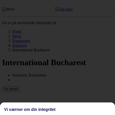
Du er på nuværende tidspunkt på
Hjem
Rejse
Rumænien
Bukarest
International Bucharest
International Bucharest
Bukarest, Rumænien
Se priser
Vi værner om din integritet
Tidligere
Næste