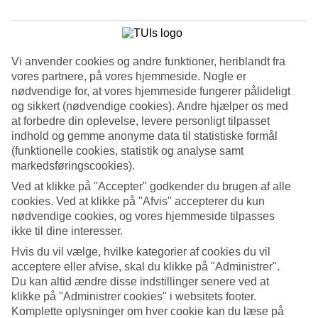
Se billedgalleri
Tidligere
Næste
Vi anvender cookies og andre funktioner, heriblandt fra
vores partnere, på vores hjemmeside. Nogle er
nødvendige for, at vores hjemmeside fungerer pålideligt
Tripadvisor
og sikkert (nødvendige cookies). Andre hjælper os med
at forbedre din oplevelse, levere personligt tilpasset
indhold og gemme anonyme data til statistiske formål
4.8/5
(funktionelle cookies, statistik og analyse samt
markedsføringscookies).
Vurdering af
4.8 / 5
fra
1540 anmeldelser
Ved at klikke på "Accepter" godkender du brugen af alle
Renlighed
cookies. Ved at klikke på "Afvis" accepterer du kun
4.9/5
nødvendige cookies, og vores hjemmeside tilpasses
Beliggenhed
ikke til dine interesser.
4.4/5
Værelserne
Hvis du vil vælge, hvilke kategorier af cookies du vil
4.7/5
acceptere eller afvise, skal du klikke på "Administrer".
Service
Du kan altid ændre disse indstillinger senere ved at
4.9/5
Søvnkvalitet
klikke på "Administrer cookies" i websitets footer.
4.7/5
Komplette oplysninger om hver cookie kan du læse på