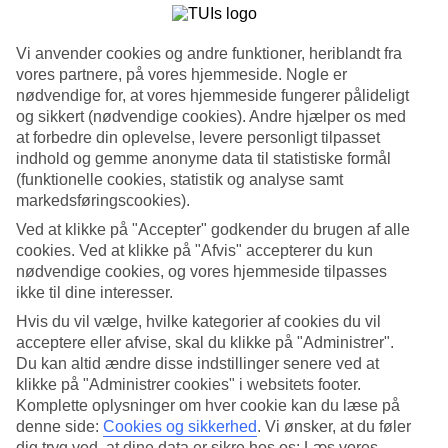
Tidligere
Næste
Se billedgalleri
Vi anvender cookies og andre funktioner, heriblandt fra
vores partnere, på vores hjemmeside. Nogle er
nødvendige for, at vores hjemmeside fungerer pålideligt
og sikkert (nødvendige cookies). Andre hjælper os med
Tidligere
Næste
at forbedre din oplevelse, levere personligt tilpasset
indhold og gemme anonyme data til statistiske formål
Tripadvisor
(funktionelle cookies, statistik og analyse samt
markedsføringscookies).
Ved at klikke på "Accepter" godkender du brugen af alle
4.7/5
cookies. Ved at klikke på "Afvis" accepterer du kun
nødvendige cookies, og vores hjemmeside tilpasses
Vurdering af
4.7 / 5
fra
1443 anmeldelser
ikke til dine interesser.
Renlighed
Hvis du vil vælge, hvilke kategorier af cookies du vil
4.8/5
acceptere eller afvise, skal du klikke på "Administrer".
Beliggenhed
4.9/5
Du kan altid ændre disse indstillinger senere ved at
Værelserne
klikke på "Administrer cookies" i websitets footer.
4.7/5
Komplette oplysninger om hver cookie kan du læse på
Service
denne side:
Cookies og sikkerhed
.
Vi ønsker, at du føler
4.6/5
dig tryg ved, at dine data er sikre hos os: Læs vores