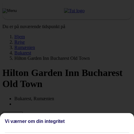
Du er på nuværende tidspunkt på
Hjem
Rejse
Rumænien
Bukarest
Hilton Garden Inn Bucharest Old Town
Hilton Garden Inn Bucharest
Old Town
Bukarest, Rumænien
Se priser
Vi værner om din integritet